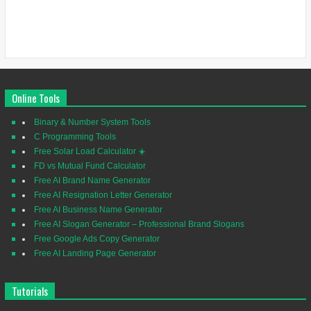
Online Tools
Binary & Number System Tools
C Programming Tools
Free Solar Load Calculator ☀️
FD vs Mutual Fund Calculator
Free AI Brand Name Generator
Free AI Resignation Letter Generator
Free AI Business Name Generator
Free AI Slogan Generator – Professional Brand Slogans
Free Google Ads Copy Generator
Free AI Landing Page Generator
Tutorials