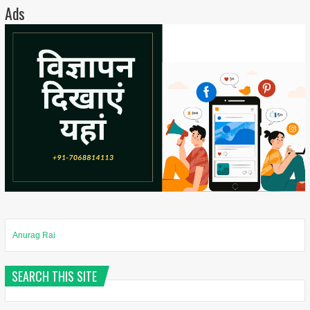
Ads
Anurag Rai
SEARCH THIS SITE