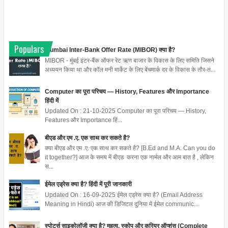
Populars
Mumbai Inter-Bank Offer Rate (MIBOR) क्या है?
MIBOR - मुंबई इंटर-बैंक ऑफर रेट ऋण बाजार के विकास के लिए समिति जिसने
अध्ययन किया था और कॉल मनी मार्केट के लिए बेंचमार्क दर के विकास के तौर-त...
Computer का पूरा परिचय — History, Features और Importance
हिंदी में
Updated On : 21-10-2025 Computer का पूरा परिचय — History,
Features और Importance हिं...
बीएड और एम .ए. एक साथ कर सकते है?
क्या बीएड और एम .ए. एक साथ कर सकते है? [B.Ed and M.A. Can you do
it together?] आज के समय में बीएड करना एक नार्मल और आम बात है , लेकिन
स...
ईमेल एड्रेस क्या है? हिंदी में पूरी जानकारी
Updated On : 16-09-2025 ईमेल एड्रेस क्या है? (Email Address
Meaning in Hindi) आज की डिजिटल दुनिया में ईमेल communic...
स्पोर्ट्स साइकोलॉजी क्या है? महत्व, स्कोप और करियर ऑप्शंस (Complete