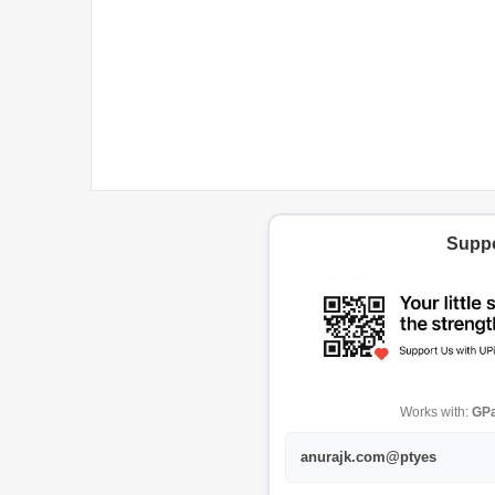
Suppo
Works with:
GPa
anurajk.com@ptyes