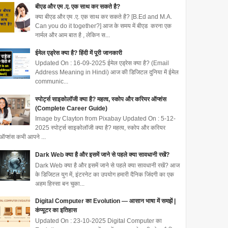
बीएड और एम .ए. एक साथ कर सकते है?
क्या बीएड और एम .ए. एक साथ कर सकते है? [B.Ed and M.A.
Can you do it together?] आज के समय में बीएड करना एक
नार्मल और आम बात है , लेकिन स...
ईमेल एड्रेस क्या है? हिंदी में पूरी जानकारी
Updated On : 16-09-2025 ईमेल एड्रेस क्या है? (Email
Address Meaning in Hindi) आज की डिजिटल दुनिया में ईमेल
communic...
स्पोर्ट्स साइकोलॉजी क्या है? महत्व, स्कोप और करियर ऑप्शंस
(Complete Career Guide)
Image by Clayton from Pixabay Updated On : 5-12-
2025 स्पोर्ट्स साइकोलॉजी क्या है? महत्व, स्कोप और करियर
ऑप्शंस कभी आपने ...
Dark Web क्या है और इसमें जाने से पहले क्या सावधानी रखें?
Dark Web क्या है और इसमें जाने से पहले क्या सावधानी रखें? आज
के डिजिटल युग में, इंटरनेट का उपयोग हमारी दैनिक जिंदगी का एक
अहम हिस्सा बन चुका...
Digital Computer का Evolution — आसान भाषा में समझें |
कंप्यूटर का इतिहास
Updated On : 23-10-2025 Digital Computer का