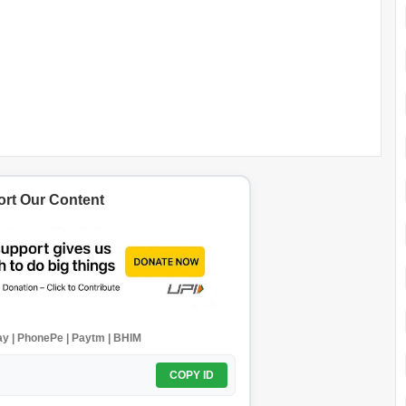
rt Our Content
y | PhonePe | Paytm | BHIM
COPY ID