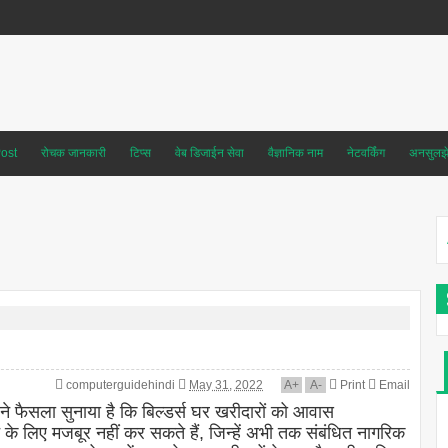
ost
रोचक जानकारी
टिप्स
वेब डिजाईन सेवा
वैज्ञानिक नाम
नेटवर्किंग
अनसुलझे 
computerguidehindi
May 31, 2022
A
+
A
-
Print
Email
े फैसला सुनाया है कि बिल्डर्स घर खरीदारों को आवास
 के लिए मजबूर नहीं कर सकते हैं, जिन्हें अभी तक संबंधित नागरिक