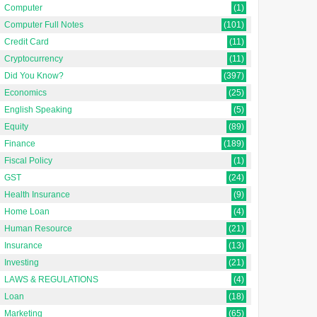
Computer
(1)
Computer Full Notes
(101)
Credit Card
(11)
Cryptocurrency
(11)
Did You Know?
(397)
Economics
(25)
English Speaking
(5)
Equity
(89)
Finance
(189)
Fiscal Policy
(1)
GST
(24)
Health Insurance
(9)
Home Loan
(4)
Human Resource
(21)
Insurance
(13)
Investing
(21)
LAWS & REGULATIONS
(4)
Loan
(18)
Marketing
(65)