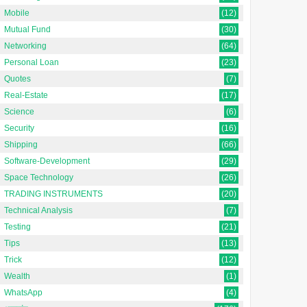
Mobile
(12)
Mutual Fund
(30)
Networking
(64)
Personal Loan
(23)
Quotes
(7)
Real-Estate
(17)
Science
(6)
Security
(16)
Shipping
(66)
Software-Development
(29)
Space Technology
(26)
TRADING INSTRUMENTS
(20)
Technical Analysis
(7)
Testing
(21)
Tips
(13)
Trick
(12)
Wealth
(1)
WhatsApp
(4)