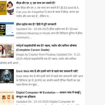
बीएड और एम .ए. एक साथ कर सकते है?
क्या बीएड और एम .ए. एक साथ कर सकते है? [B.Ed and M.A.
Can you do it together?] आज के समय में बीएड करना एक
नार्मल और आम बात है , लेकिन स...
ईमेल एड्रेस क्या है? हिंदी में पूरी जानकारी
Updated On : 16-09-2025 ईमेल एड्रेस क्या है? (Email
Address Meaning in Hindi) आज की डिजिटल दुनिया में ईमेल
communic...
स्पोर्ट्स साइकोलॉजी क्या है? महत्व, स्कोप और करियर ऑप्शंस
(Complete Career Guide)
Image by Clayton from Pixabay Updated On : 5-12-
2025 स्पोर्ट्स साइकोलॉजी क्या है? महत्व, स्कोप और करियर
ऑप्शंस कभी आपने ...
Dark Web क्या है और इसमें जाने से पहले क्या सावधानी रखें?
Dark Web क्या है और इसमें जाने से पहले क्या सावधानी रखें? आज
के डिजिटल युग में, इंटरनेट का उपयोग हमारी दैनिक जिंदगी का एक
अहम हिस्सा बन चुका...
Digital Computer का Evolution — आसान भाषा में समझें |
कंप्यूटर का इतिहास
Updated On : 23-10-2025 Digital Computer का