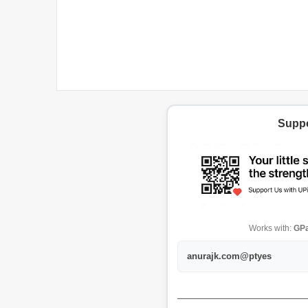
Suppo
Works with:
GPa
anurajk.com@ptyes