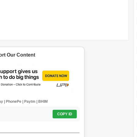
rt Our Content
y | PhonePe | Paytm | BHIM
COPY ID