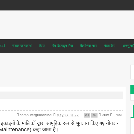
ost
रोचक जानकारी
टिप्स
वेब डिजाईन सेवा
वैज्ञानिक नाम
नेटवर्किंग
अनसुलझे 
computerguidehindi
May 27, 2022
A
+
A
-
Print
Email
 इकाइयों के मालिकों द्वारा सामूहिक रूप से भुगतान किए गए योगदान
a Maintenance) कहा जाता है।