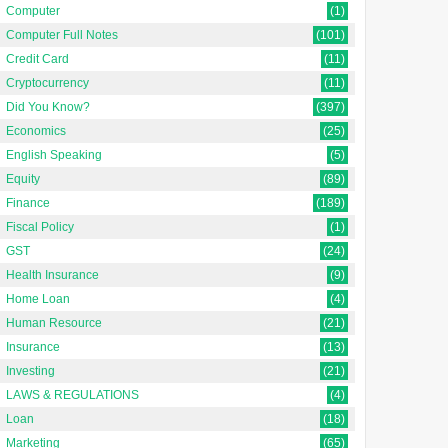
Computer
(1)
Computer Full Notes
(101)
Credit Card
(11)
Cryptocurrency
(11)
Did You Know?
(397)
Economics
(25)
English Speaking
(5)
Equity
(89)
Finance
(189)
Fiscal Policy
(1)
GST
(24)
Health Insurance
(9)
Home Loan
(4)
Human Resource
(21)
Insurance
(13)
Investing
(21)
LAWS & REGULATIONS
(4)
Loan
(18)
Marketing
(65)