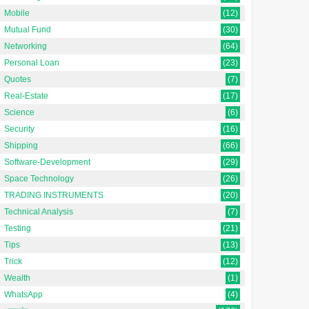
Mobile
(12)
Mutual Fund
(30)
Networking
(64)
Personal Loan
(23)
Quotes
(7)
Real-Estate
(17)
Science
(6)
Security
(16)
Shipping
(66)
Software-Development
(29)
Space Technology
(26)
TRADING INSTRUMENTS
(20)
Technical Analysis
(7)
Testing
(21)
Tips
(13)
Trick
(12)
Wealth
(1)
WhatsApp
(4)