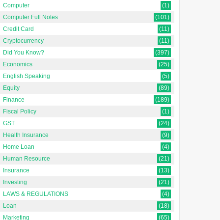
Computer
(1)
Computer Full Notes
(101)
Credit Card
(11)
Cryptocurrency
(11)
Did You Know?
(397)
Economics
(25)
English Speaking
(5)
Equity
(89)
Finance
(189)
Fiscal Policy
(1)
GST
(24)
Health Insurance
(9)
Home Loan
(4)
Human Resource
(21)
Insurance
(13)
Investing
(21)
LAWS & REGULATIONS
(4)
Loan
(18)
Marketing
(65)