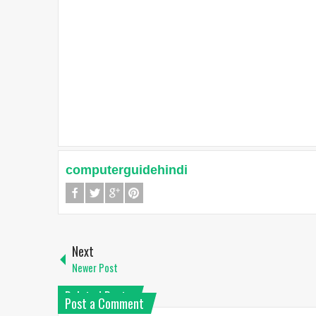
computerguidehindi
Next
Newer Post
Related Posts
Post a Comment