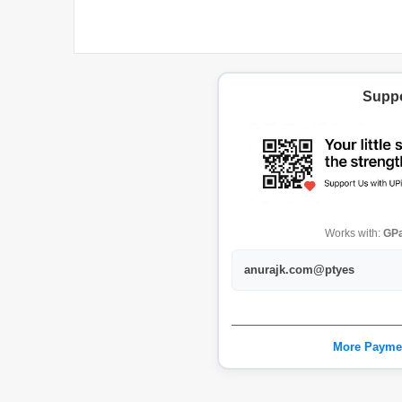
Suppo
Works with:
GPa
anurajk.com@ptyes
More Payme