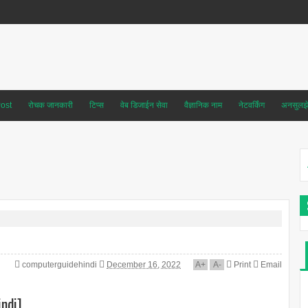
ost
रोचक जानकारी
टिप्स
वेब डिजाईन सेवा
वैज्ञानिक नाम
नेटवर्किंग
अनसुलझे 
computerguidehindi
December 16, 2022
A
+
A
-
Print
Email
indi]