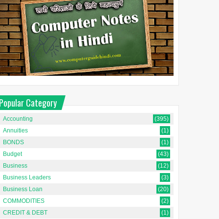
Popular Category
Accounting
(395)
Annuities
(1)
BONDS
(1)
Budget
(43)
Business
(12)
Business Leaders
(3)
Business Loan
(20)
COMMODITIES
(2)
CREDIT & DEBT
(1)