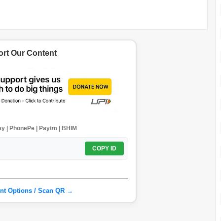
rt Our Content
y | PhonePe | Paytm | BHIM
COPY ID
nt Options / Scan QR →