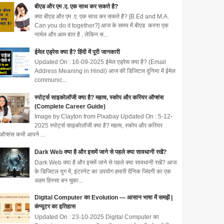
बीएड और एम .ए. एक साथ कर सकते है?
क्या बीएड और एम .ए. एक साथ कर सकते है? [B.Ed and M.A.
Can you do it together?] आज के समय में बीएड करना एक
नार्मल और आम बात है , लेकिन स...
ईमेल एड्रेस क्या है? हिंदी में पूरी जानकारी
Updated On : 16-09-2025 ईमेल एड्रेस क्या है? (Email
Address Meaning in Hindi) आज की डिजिटल दुनिया में ईमेल
communic...
स्पोर्ट्स साइकोलॉजी क्या है? महत्व, स्कोप और करियर ऑप्शंस
(Complete Career Guide)
Image by Clayton from Pixabay Updated On : 5-12-
2025 स्पोर्ट्स साइकोलॉजी क्या है? महत्व, स्कोप और करियर
ऑप्शंस कभी आपने ...
Dark Web क्या है और इसमें जाने से पहले क्या सावधानी रखें?
Dark Web क्या है और इसमें जाने से पहले क्या सावधानी रखें? आज
के डिजिटल युग में, इंटरनेट का उपयोग हमारी दैनिक जिंदगी का एक
अहम हिस्सा बन चुका...
Digital Computer का Evolution — आसान भाषा में समझें |
कंप्यूटर का इतिहास
Updated On : 23-10-2025 Digital Computer का