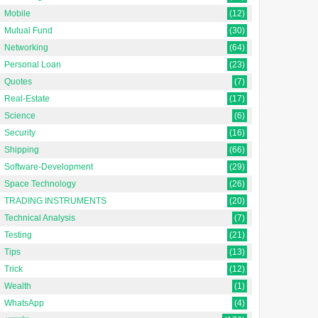
Mobile
(12)
Mutual Fund
(30)
Networking
(64)
Personal Loan
(23)
Quotes
(7)
Real-Estate
(17)
Science
(6)
Security
(16)
Shipping
(66)
Software-Development
(29)
Space Technology
(26)
TRADING INSTRUMENTS
(20)
Technical Analysis
(7)
Testing
(21)
Tips
(13)
Trick
(12)
Wealth
(1)
WhatsApp
(4)