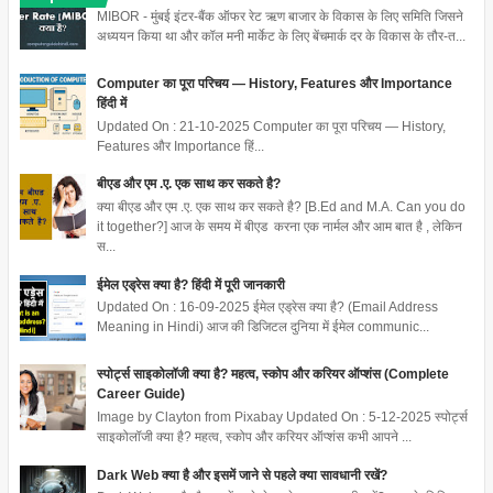
MIBOR - मुंबई इंटर-बैंक ऑफर रेट ऋण बाजार के विकास के लिए समिति जिसने
अध्ययन किया था और कॉल मनी मार्केट के लिए बेंचमार्क दर के विकास के तौर-त...
Computer का पूरा परिचय — History, Features और Importance
हिंदी में
Updated On : 21-10-2025 Computer का पूरा परिचय — History,
Features और Importance हिं...
बीएड और एम .ए. एक साथ कर सकते है?
क्या बीएड और एम .ए. एक साथ कर सकते है? [B.Ed and M.A. Can you do
it together?] आज के समय में बीएड करना एक नार्मल और आम बात है , लेकिन
स...
ईमेल एड्रेस क्या है? हिंदी में पूरी जानकारी
Updated On : 16-09-2025 ईमेल एड्रेस क्या है? (Email Address
Meaning in Hindi) आज की डिजिटल दुनिया में ईमेल communic...
स्पोर्ट्स साइकोलॉजी क्या है? महत्व, स्कोप और करियर ऑप्शंस (Complete
Career Guide)
Image by Clayton from Pixabay Updated On : 5-12-2025 स्पोर्ट्स
साइकोलॉजी क्या है? महत्व, स्कोप और करियर ऑप्शंस कभी आपने ...
Dark Web क्या है और इसमें जाने से पहले क्या सावधानी रखें?