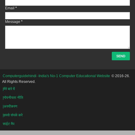
Email
*
Message
*
Computerguidehindi -India's No-1 Computer Educational Website
© 2016-26.
All Rights Reserved.
|मेरे बारे में
|गोपनीयता नीति
|अस्वीकरण
|हमसे संपर्क करे
साईट मैप