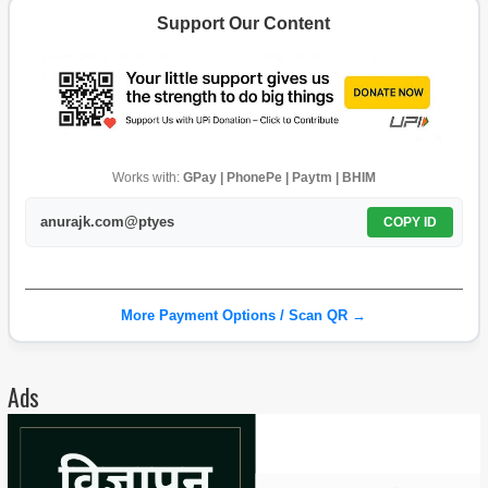
Support Our Content
Works with:
GPay | PhonePe | Paytm | BHIM
anurajk.com@ptyes
COPY ID
More Payment Options / Scan QR →
Ads