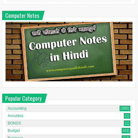
Computer Notes
Popular Category
Accounting
(395)
Annuities
(1)
BONDS
(1)
Budget
(43)