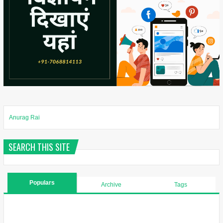
Anurag Rai
SEARCH THIS SITE
Populars
Archive
Tags