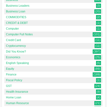
Business
(12)
Business Leaders
(3)
Business Loan
(20)
COMMODITIES
(2)
CREDIT & DEBT
(1)
Computer
(1)
Computer Full Notes
(101)
Credit Card
(11)
Cryptocurrency
(11)
Did You Know?
(397)
Economics
(25)
English Speaking
(5)
Equity
(89)
Finance
(189)
Fiscal Policy
(1)
GST
(24)
Health Insurance
(9)
Home Loan
(4)
Human Resource
(21)