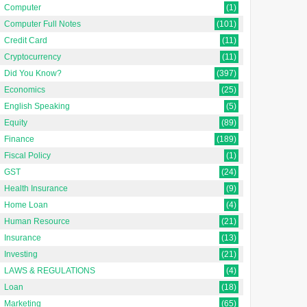
Computer
(1)
Computer Full Notes
(101)
Credit Card
(11)
Cryptocurrency
(11)
Did You Know?
(397)
Economics
(25)
English Speaking
(5)
Equity
(89)
Finance
(189)
Fiscal Policy
(1)
GST
(24)
Health Insurance
(9)
Home Loan
(4)
Human Resource
(21)
Insurance
(13)
Investing
(21)
LAWS & REGULATIONS
(4)
Loan
(18)
Marketing
(65)