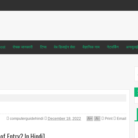
ost
रोचक जानकारी
टिप्स
वेब डिजाईन सेवा
वैज्ञानिक नाम
नेटवर्किंग
अनसुलझे 
computerguidehindi
December 18, 2022
A
+
A
-
Print
Email
 of Entry? In Hindi]