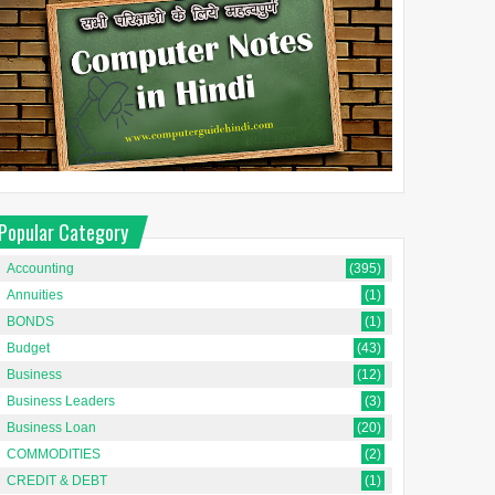
Popular Category
Accounting
(395)
Annuities
(1)
BONDS
(1)
Budget
(43)
Business
(12)
Business Leaders
(3)
Business Loan
(20)
COMMODITIES
(2)
CREDIT & DEBT
(1)