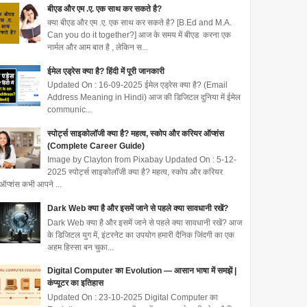
बीएड और एम .ए. एक साथ कर सकते है?
क्या बीएड और एम .ए. एक साथ कर सकते है? [B.Ed and M.A.
Can you do it together?] आज के समय में बीएड करना एक
नार्मल और आम बात है , लेकिन स...
ईमेल एड्रेस क्या है? हिंदी में पूरी जानकारी
Updated On : 16-09-2025 ईमेल एड्रेस क्या है? (Email
Address Meaning in Hindi) आज की डिजिटल दुनिया में ईमेल
communic...
स्पोर्ट्स साइकोलॉजी क्या है? महत्व, स्कोप और करियर ऑप्शंस
(Complete Career Guide)
Image by Clayton from Pixabay Updated On : 5-12-
2025 स्पोर्ट्स साइकोलॉजी क्या है? महत्व, स्कोप और करियर
ऑप्शंस कभी आपने ...
Dark Web क्या है और इसमें जाने से पहले क्या सावधानी रखें?
Dark Web क्या है और इसमें जाने से पहले क्या सावधानी रखें? आज
के डिजिटल युग में, इंटरनेट का उपयोग हमारी दैनिक जिंदगी का एक
अहम हिस्सा बन चुका...
Digital Computer का Evolution — आसान भाषा में समझें |
कंप्यूटर का इतिहास
Updated On : 23-10-2025 Digital Computer का