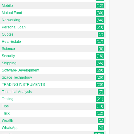
Mobile
(12)
Mutual Fund
(30)
Networking
(64)
Personal Loan
(23)
Quotes
(7)
Real-Estate
(17)
Science
(6)
Security
(16)
Shipping
(66)
Software-Development
(29)
Space Technology
(26)
TRADING INSTRUMENTS
(20)
Technical Analysis
(7)
Testing
(21)
Tips
(13)
Trick
(12)
Wealth
(1)
WhatsApp
(4)