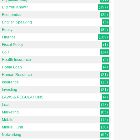
Did You Know?
(397)
Economics
(25)
English Speaking
(5)
Equity
(89)
Finance
(189)
Fiscal Policy
(1)
GST
(24)
Health Insurance
(9)
Home Loan
(4)
Human Resource
(21)
Insurance
(13)
Investing
(21)
LAWS & REGULATIONS
(4)
Loan
(18)
Marketing
(65)
Mobile
(12)
Mutual Fund
(30)
Networking
(64)