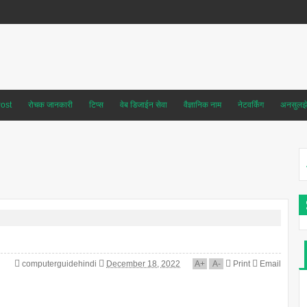
ost
रोचक जानकारी
टिप्स
वेब डिजाईन सेवा
वैज्ञानिक नाम
नेटवर्किंग
अनसुलझे 
computerguidehindi
December 18, 2022
A
+
A
-
Print
Email