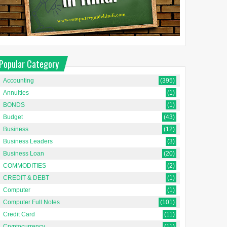
Popular Category
Accounting
(395)
Annuities
(1)
BONDS
(1)
Budget
(43)
Business
(12)
Business Leaders
(3)
Business Loan
(20)
COMMODITIES
(2)
CREDIT & DEBT
(1)
Computer
(1)
Computer Full Notes
(101)
Credit Card
(11)
Cryptocurrency
(11)