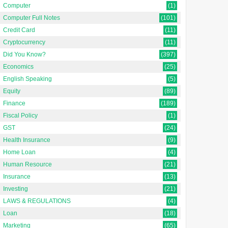
Computer
(1)
Computer Full Notes
(101)
Credit Card
(11)
Cryptocurrency
(11)
Did You Know?
(397)
Economics
(25)
English Speaking
(5)
Equity
(89)
Finance
(189)
Fiscal Policy
(1)
GST
(24)
Health Insurance
(9)
Home Loan
(4)
Human Resource
(21)
Insurance
(13)
Investing
(21)
LAWS & REGULATIONS
(4)
Loan
(18)
Marketing
(65)