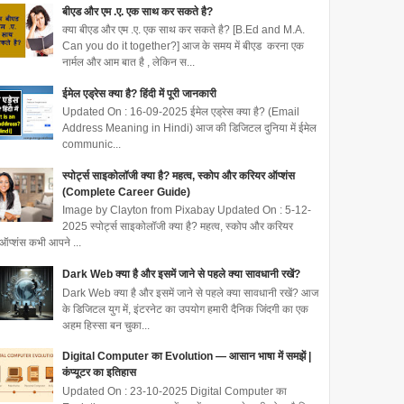
बीएड और एम .ए. एक साथ कर सकते है?
क्या बीएड और एम .ए. एक साथ कर सकते है? [B.Ed and M.A.
Can you do it together?] आज के समय में बीएड करना एक
नार्मल और आम बात है , लेकिन स...
ईमेल एड्रेस क्या है? हिंदी में पूरी जानकारी
Updated On : 16-09-2025 ईमेल एड्रेस क्या है? (Email
Address Meaning in Hindi) आज की डिजिटल दुनिया में ईमेल
communic...
स्पोर्ट्स साइकोलॉजी क्या है? महत्व, स्कोप और करियर ऑप्शंस
(Complete Career Guide)
Image by Clayton from Pixabay Updated On : 5-12-
2025 स्पोर्ट्स साइकोलॉजी क्या है? महत्व, स्कोप और करियर
ऑप्शंस कभी आपने ...
Dark Web क्या है और इसमें जाने से पहले क्या सावधानी रखें?
Dark Web क्या है और इसमें जाने से पहले क्या सावधानी रखें? आज
के डिजिटल युग में, इंटरनेट का उपयोग हमारी दैनिक जिंदगी का एक
अहम हिस्सा बन चुका...
Digital Computer का Evolution — आसान भाषा में समझें |
कंप्यूटर का इतिहास
Updated On : 23-10-2025 Digital Computer का