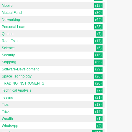
Mobile
(12)
Mutual Fund
(30)
Networking
(64)
Personal Loan
(23)
Quotes
(7)
Real-Estate
(17)
Science
(6)
Security
(16)
Shipping
(66)
Software-Development
(29)
Space Technology
(26)
TRADING INSTRUMENTS
(20)
Technical Analysis
(7)
Testing
(21)
Tips
(13)
Trick
(12)
Wealth
(1)
WhatsApp
(4)