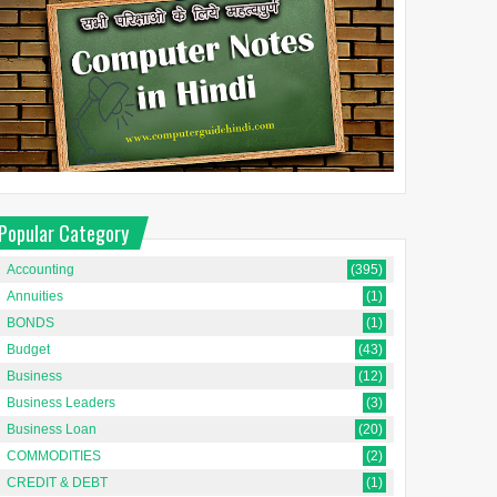
Popular Category
Accounting
(395)
Annuities
(1)
BONDS
(1)
Budget
(43)
Business
(12)
Business Leaders
(3)
Business Loan
(20)
COMMODITIES
(2)
CREDIT & DEBT
(1)