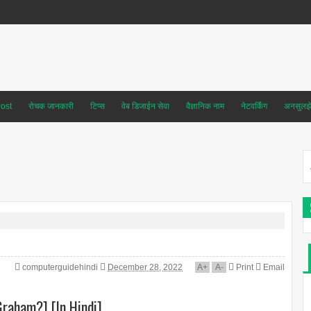
ost
रोचक जानकारी
टिप्स
वेब डिजाईन सेवा
वैज्ञानिक नाम
नेटवर्किंग
अनसुलझे 
computerguidehindi
December 28, 2022
A
+
A
-
Print
Email
raham?] [In Hindi]