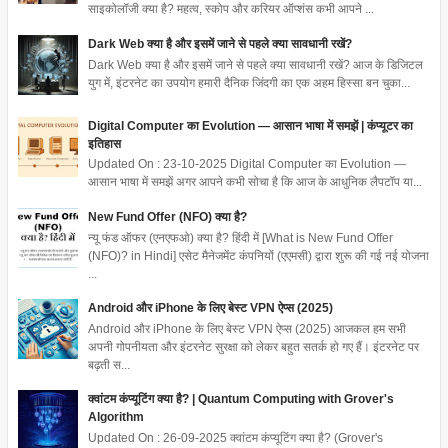
साइकोलॉजी क्या है? महत्व, स्कोप और करियर ऑप्शंस कभी आपने ...
Dark Web क्या है और इसमें जाने से पहले क्या सावधानी रखें?
Dark Web क्या है और इसमें जाने से पहले क्या सावधानी रखें? आज के डिजिटल
युग में, इंटरनेट का उपयोग हमारी दैनिक जिंदगी का एक अहम हिस्सा बन चुका...
Digital Computer का Evolution — आसान भाषा में समझें | कंप्यूटर का
इतिहास
Updated On : 23-10-2025 Digital Computer का Evolution —
आसान भाषा में समझें अगर आपने कभी सोचा है कि आज के आधुनिक लैपटॉप या...
New Fund Offer (NFO) क्या है?
न्यू फंड ऑफर (एनएफओ) क्या है? हिंदी में [What is New Fund Offer
(NFO)? in Hindi] एसेट मैनेजमेंट कंपनियों (एएमसी) द्वारा शुरू की गई नई योजना
...
Android और iPhone के लिए बेस्ट VPN ऐप्स (2025)
Android और iPhone के लिए बेस्ट VPN ऐप्स (2025) आजकल हम सभी
अपनी गोपनीयता और इंटरनेट सुरक्षा को लेकर बहुत सतर्क हो गए हैं। इंटरनेट पर
बढ़ती स...
क्वांटम कंप्यूटिंग क्या है? | Quantum Computing with Grover's
Algorithm
Updated On : 26-09-2025 क्वांटम कंप्यूटिंग क्या है? (Grover's