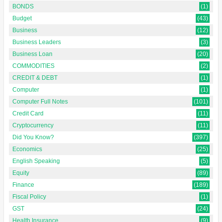
BONDS
(1)
Budget
(43)
Business
(12)
Business Leaders
(3)
Business Loan
(20)
COMMODITIES
(2)
CREDIT & DEBT
(1)
Computer
(1)
Computer Full Notes
(101)
Credit Card
(11)
Cryptocurrency
(11)
Did You Know?
(397)
Economics
(25)
English Speaking
(5)
Equity
(89)
Finance
(189)
Fiscal Policy
(1)
GST
(24)
Health Insurance
(9)