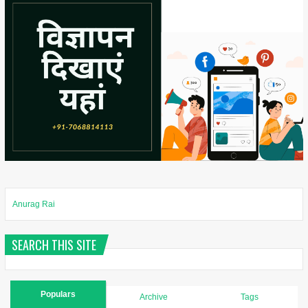
Anurag Rai
SEARCH THIS SITE
Populars
Archive
Tags