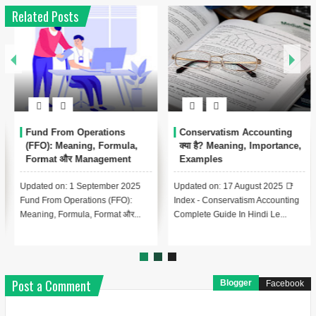
Related Posts
1
Conservatism Accounting
Automated Clearing House
क्या है? Meaning, Importance,
(ACH) क्या है? – पूरी जानकारी हिंदी
Examples
में
Updated on: 17 August 2025 📑
Updated on: 17 August 2025 📚
Index - Conservatism Accounting
Index – Automated Clearing
Complete Guide In Hindi Le...
House (ACH) क्या है? Lesson 1:...
Post a Comment
Blogger
Facebook