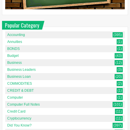
Popular Category
Accounting
(395)
Annuities
(1)
BONDS
(1)
Budget
(43)
Business
(12)
Business Leaders
(3)
Business Loan
(20)
COMMODITIES
(2)
CREDIT & DEBT
(1)
Computer
(1)
Computer Full Notes
(101)
Credit Card
(11)
Cryptocurrency
(11)
Did You Know?
(397)