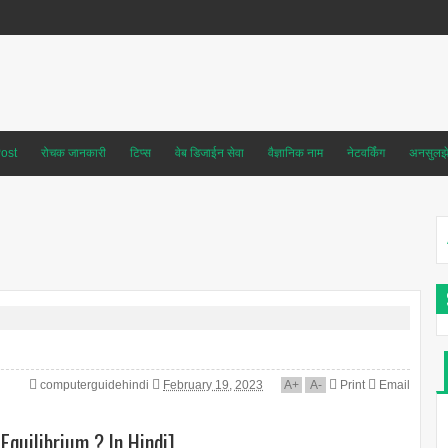
ost
रोचक जानकारी
टिप्स
वेब डिजाईन सेवा
वैज्ञानिक नाम
नेटवर्किंग
अनसुलझे 
computerguidehindi
February 19, 2023
A
+
A
-
Print
Email
 Equilibrium ? In Hindi]