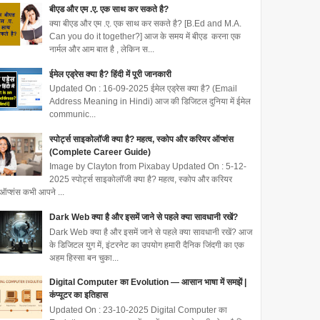
बीएड और एम .ए. एक साथ कर सकते है?
क्या बीएड और एम .ए. एक साथ कर सकते है? [B.Ed and M.A.
Can you do it together?] आज के समय में बीएड करना एक
नार्मल और आम बात है , लेकिन स...
ईमेल एड्रेस क्या है? हिंदी में पूरी जानकारी
Updated On : 16-09-2025 ईमेल एड्रेस क्या है? (Email
Address Meaning in Hindi) आज की डिजिटल दुनिया में ईमेल
communic...
स्पोर्ट्स साइकोलॉजी क्या है? महत्व, स्कोप और करियर ऑप्शंस
(Complete Career Guide)
Image by Clayton from Pixabay Updated On : 5-12-
2025 स्पोर्ट्स साइकोलॉजी क्या है? महत्व, स्कोप और करियर
ऑप्शंस कभी आपने ...
Dark Web क्या है और इसमें जाने से पहले क्या सावधानी रखें?
Dark Web क्या है और इसमें जाने से पहले क्या सावधानी रखें? आज
के डिजिटल युग में, इंटरनेट का उपयोग हमारी दैनिक जिंदगी का एक
अहम हिस्सा बन चुका...
Digital Computer का Evolution — आसान भाषा में समझें |
कंप्यूटर का इतिहास
Updated On : 23-10-2025 Digital Computer का