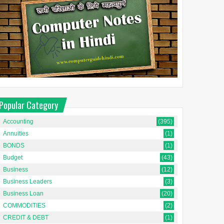
Popular Category
Accounting
(395)
Annuities
(1)
BONDS
(1)
Budget
(43)
Business
(12)
Business Leaders
(3)
Business Loan
(20)
COMMODITIES
(2)
CREDIT & DEBT
(1)