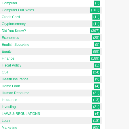
Computer
(1)
Computer Full Notes
(101)
Credit Card
(11)
Cryptocurrency
(11)
Did You Know?
(397)
Economics
(25)
English Speaking
(5)
Equity
(89)
Finance
(189)
Fiscal Policy
(1)
GST
(24)
Health Insurance
(9)
Home Loan
(4)
Human Resource
(21)
Insurance
(13)
Investing
(21)
LAWS & REGULATIONS
(4)
Loan
(18)
Marketing
(65)