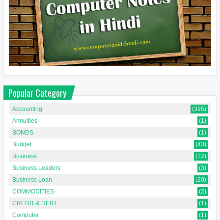
Popular Category
Accounting
(395)
Annuities
(1)
BONDS
(1)
Budget
(43)
Business
(12)
Business Leaders
(3)
Business Loan
(20)
COMMODITIES
(2)
CREDIT & DEBT
(1)
Computer
(1)