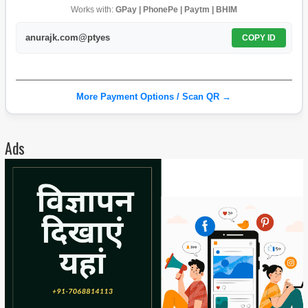
Works with:
GPay | PhonePe | Paytm | BHIM
anurajk.com@ptyes
COPY ID
More Payment Options / Scan QR →
Ads