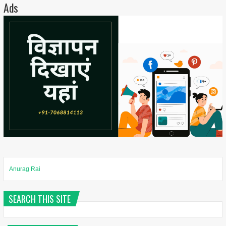
Ads
Anurag Rai
SEARCH THIS SITE