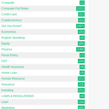
Computer
(1)
Computer Full Notes
(101)
Credit Card
(11)
Cryptocurrency
(11)
Did You Know?
(397)
Economics
(25)
English Speaking
(5)
Equity
(89)
Finance
(189)
Fiscal Policy
(1)
GST
(24)
Health Insurance
(9)
Home Loan
(4)
Human Resource
(21)
Insurance
(13)
Investing
(21)
LAWS & REGULATIONS
(4)
Loan
(18)
Marketing
(65)