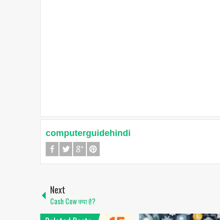
computerguidehindi
Next
Cash Cow क्या है?