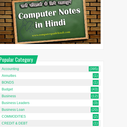
है?
Promotion क्या है? हिंदी में
Popular Category
व्यवसाय में पदोन्नति का परिचय
[Introduction to Promotion in
Accounting
(395)
क
Business In Hindi]प्रचार विपणन
रणनीति का...
Annuities
(1)
BONDS
(1)
Budget
(43)
Business
(12)
Business Leaders
(3)
Business Loan
(20)
COMMODITIES
(2)
CREDIT & DEBT
(1)