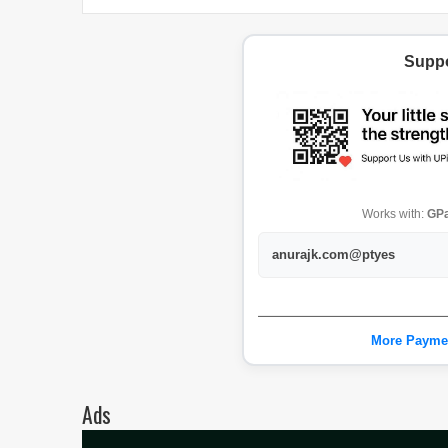
Suppo
Works with:
GPa
anurajk.com@ptyes
More Payme
Ads