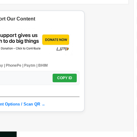
rt Our Content
y | PhonePe | Paytm | BHIM
COPY ID
nt Options / Scan QR →