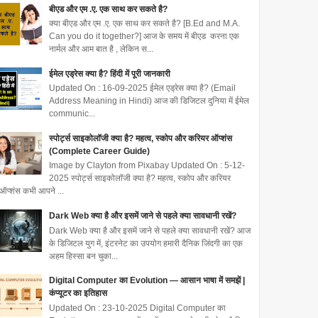
बीएड और एम .ए. एक साथ कर सकते है?
क्या बीएड और एम .ए. एक साथ कर सकते है? [B.Ed and M.A.
Can you do it together?] आज के समय में बीएड करना एक
नार्मल और आम बात है , लेकिन स...
ईमेल एड्रेस क्या है? हिंदी में पूरी जानकारी
Updated On : 16-09-2025 ईमेल एड्रेस क्या है? (Email
Address Meaning in Hindi) आज की डिजिटल दुनिया में ईमेल
communic...
स्पोर्ट्स साइकोलॉजी क्या है? महत्व, स्कोप और करियर ऑप्शंस
(Complete Career Guide)
Image by Clayton from Pixabay Updated On : 5-12-
2025 स्पोर्ट्स साइकोलॉजी क्या है? महत्व, स्कोप और करियर
ऑप्शंस कभी आपने ...
Dark Web क्या है और इसमें जाने से पहले क्या सावधानी रखें?
Dark Web क्या है और इसमें जाने से पहले क्या सावधानी रखें? आज
के डिजिटल युग में, इंटरनेट का उपयोग हमारी दैनिक जिंदगी का एक
अहम हिस्सा बन चुका...
Digital Computer का Evolution — आसान भाषा में समझें |
कंप्यूटर का इतिहास
Updated On : 23-10-2025 Digital Computer का