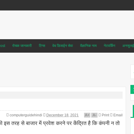
ost
रोचक जानकारी
टिप्स
वेब डिजाईन सेवा
वैज्ञानिक नाम
नेटवर्किंग
अनसुलझे 
computerguidehindi
December 18, 2021
A
+
A
-
Print
Email
 इस तरह से बाजार में प्रवेश करने पर केंद्रित है कि कंपनी न तो