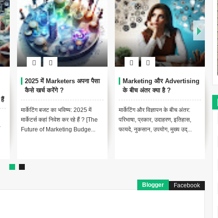
ers अपना पैसा
Marketing और Advertising
Random Sampling क्या 
के बीच अंतर क्या है ?
यादृच्छिक नमूनाकरण का परिचय
्य: 2025 में
मार्केटिंग और विज्ञापन के बीच अंतर:
[Introduction to random
र रहे हैं ? [The
परिभाषा, प्रकार, उदाहरण, इतिहास,
Sampling, In Hindi]यादृच्छि
ng Budge...
फायदे, नुकसान, उपयोग, मुख्य उद्...
नमूनाकरण सांख्यिकी ...
Blogger
Facebook