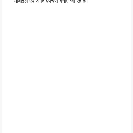
मोबाइल ऐप आदि फ़ीचर्स बनाए जा रहे हैं।