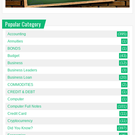
Popular Category
Accounting
(395)
Annuities
(1)
BONDS
(1)
Budget
(43)
Business
(12)
Business Leaders
(3)
Business Loan
(20)
COMMODITIES
(2)
CREDIT & DEBT
(1)
Computer
(1)
Computer Full Notes
(101)
Credit Card
(11)
Cryptocurrency
(11)
Did You Know?
(397)