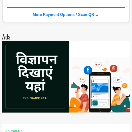
More Payment Options / Scan QR →
Ads
Anurag Rai