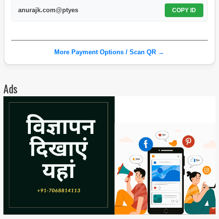
anurajk.com@ptyes
COPY ID
More Payment Options / Scan QR →
Ads