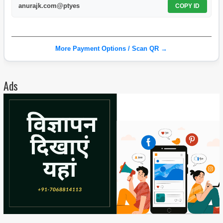
anurajk.com@ptyes
COPY ID
More Payment Options / Scan QR →
Ads