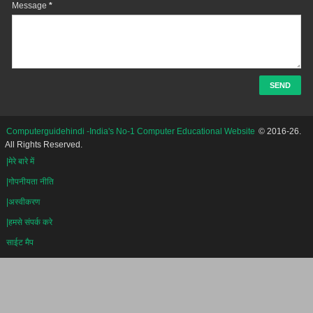
Message
*
Computerguidehindi -India's No-1 Computer Educational Website
© 2016-26.
All Rights Reserved.
|मेरे बारे में
|गोपनीयता नीति
|अस्वीकरण
|हमसे संपर्क करे
साईट मैप