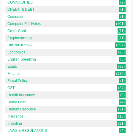
COMMODITIES
(2)
CREDIT & DEBT
(1)
Computer
(1)
Computer Full Notes
(101)
Credit Card
(11)
Cryptocurrency
(11)
Did You Know?
(397)
Economics
(25)
English Speaking
(5)
Equity
(89)
Finance
(189)
Fiscal Policy
(1)
GST
(24)
Health Insurance
(9)
Home Loan
(4)
Human Resource
(21)
Insurance
(13)
Investing
(21)
LAWS & REGULATIONS
(4)