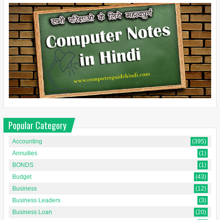
Popular Category
Accounting
(395)
Annuities
(1)
BONDS
(1)
Budget
(43)
Business
(12)
Business Leaders
(3)
Business Loan
(20)