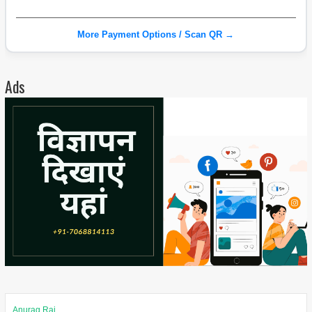
More Payment Options / Scan QR →
Ads
Anurag Rai