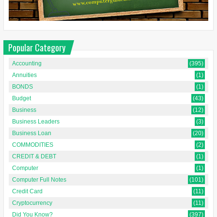
Popular Category
Accounting
(395)
Annuities
(1)
BONDS
(1)
Budget
(43)
Business
(12)
Business Leaders
(3)
Business Loan
(20)
COMMODITIES
(2)
CREDIT & DEBT
(1)
Computer
(1)
Computer Full Notes
(101)
Credit Card
(11)
Cryptocurrency
(11)
Did You Know?
(397)