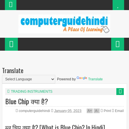
Translate
Powered by
Translate
TRADING INSTRUMENTS
Blue Chip क्या है?
computerguidehindi
January 05, 2023
A
+
A
-
Print
Email
ब्लू चिप क्या है? [What is Blue Chip? In Hindi]