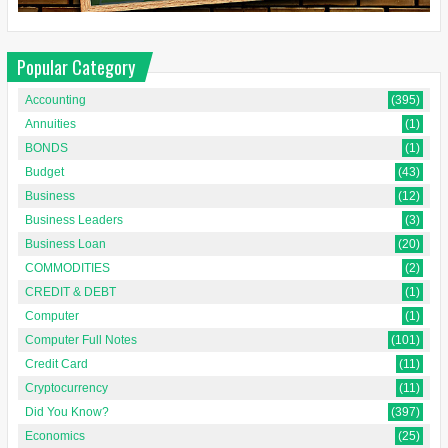
Popular Category
Accounting
(395)
Annuities
(1)
BONDS
(1)
Budget
(43)
Business
(12)
Business Leaders
(3)
Business Loan
(20)
COMMODITIES
(2)
CREDIT & DEBT
(1)
Computer
(1)
Computer Full Notes
(101)
Credit Card
(11)
Cryptocurrency
(11)
Did You Know?
(397)
Economics
(25)