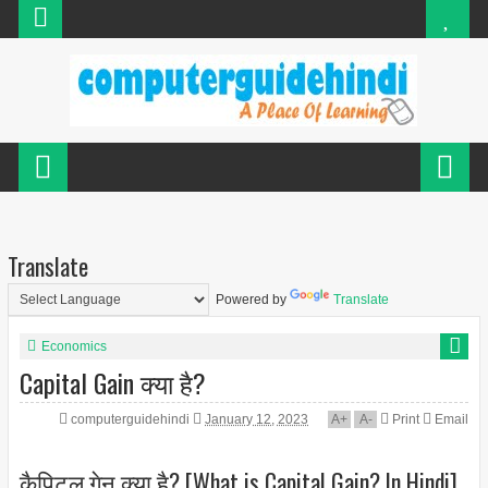
Translate
Powered by
Translate
Economics
Capital Gain क्या है?
computerguidehindi
January 12, 2023
A
+
A
-
Print
Email
कैपिटल गेन क्या है? [What is Capital Gain? In Hindi]