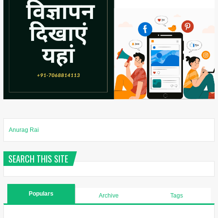
Anurag Rai
SEARCH THIS SITE
Populars
Archive
Tags