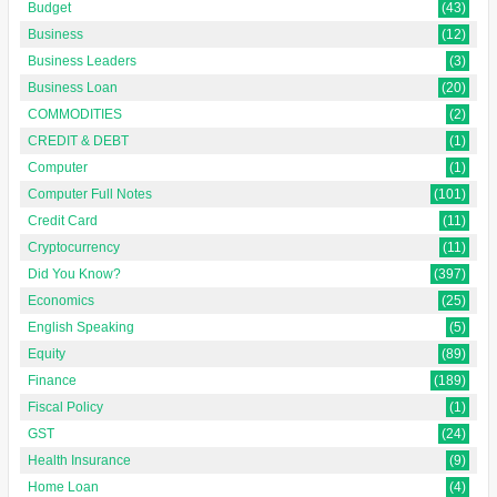
Budget
(43)
Business
(12)
Business Leaders
(3)
Business Loan
(20)
COMMODITIES
(2)
CREDIT & DEBT
(1)
Computer
(1)
Computer Full Notes
(101)
Credit Card
(11)
Cryptocurrency
(11)
Did You Know?
(397)
Economics
(25)
English Speaking
(5)
Equity
(89)
Finance
(189)
Fiscal Policy
(1)
GST
(24)
Health Insurance
(9)
Home Loan
(4)