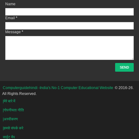
Name
Email
*
Message
*
Computerguidehindi -India's No-1 Computer Educational Website
© 2016-26.
All Rights Reserved.
|मेरे बारे में
|गोपनीयता नीति
|अस्वीकरण
|हमसे संपर्क करे
साईट मैप