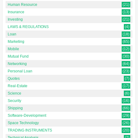
Human Resource
(21)
Insurance
(13)
Investing
(21)
LAWS & REGULATIONS
(4)
Loan
(18)
Marketing
(65)
Mobile
(12)
Mutual Fund
(30)
Networking
(64)
Personal Loan
(23)
Quotes
(7)
Real-Estate
(17)
Science
(6)
Security
(16)
Shipping
(66)
Software-Development
(29)
Space Technology
(26)
TRADING INSTRUMENTS
(20)
Technical Analysis
(7)