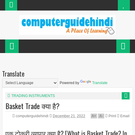
Translate
Powered by
Translate
TRADING INSTRUMENTS
Basket Trade क्या है?
computerguidehindi
December 21, 2022
A
+
A
-
Print
Email
एक टोकरी व्यापार क्या है? [What is Basket Trade? In