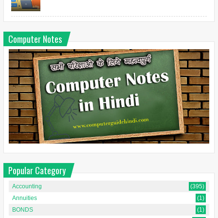
Computer Notes
Popular Category
Accounting
(395)
Annuities
(1)
BONDS
(1)