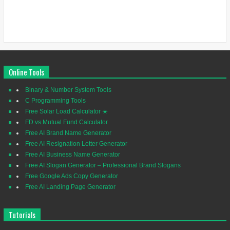
Online Tools
Binary & Number System Tools
C Programming Tools
Free Solar Load Calculator ☀️
FD vs Mutual Fund Calculator
Free AI Brand Name Generator
Free AI Resignation Letter Generator
Free AI Business Name Generator
Free AI Slogan Generator – Professional Brand Slogans
Free Google Ads Copy Generator
Free AI Landing Page Generator
Tutorials