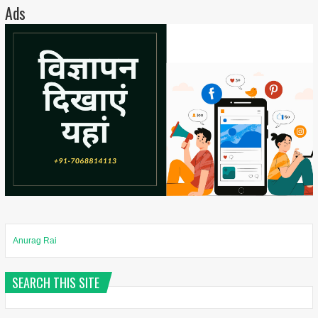
Ads
Anurag Rai
SEARCH THIS SITE