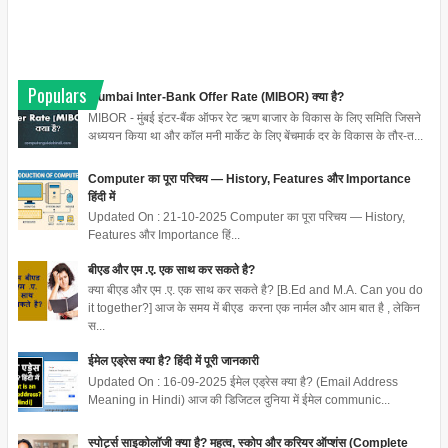
Populars
Mumbai Inter-Bank Offer Rate (MIBOR) क्या है?
MIBOR - मुंबई इंटर-बैंक ऑफर रेट ऋण बाजार के विकास के लिए समिति जिसने
अध्ययन किया था और कॉल मनी मार्केट के लिए बेंचमार्क दर के विकास के तौर-त...
Computer का पूरा परिचय — History, Features और Importance
हिंदी में
Updated On : 21-10-2025 Computer का पूरा परिचय — History,
Features और Importance हिं...
बीएड और एम .ए. एक साथ कर सकते है?
क्या बीएड और एम .ए. एक साथ कर सकते है? [B.Ed and M.A. Can you do
it together?] आज के समय में बीएड करना एक नार्मल और आम बात है , लेकिन
स...
ईमेल एड्रेस क्या है? हिंदी में पूरी जानकारी
Updated On : 16-09-2025 ईमेल एड्रेस क्या है? (Email Address
Meaning in Hindi) आज की डिजिटल दुनिया में ईमेल communic...
स्पोर्ट्स साइकोलॉजी क्या है? महत्व, स्कोप और करियर ऑप्शंस (Complete