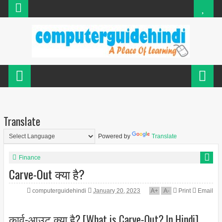
Translate
Powered by
Translate
Finance
Carve-Out क्या है?
computerguidehindi
January 20, 2023
A
+
A
-
Print
Email
कार्व-आउट क्या है? [What is Carve-Out? In Hindi]