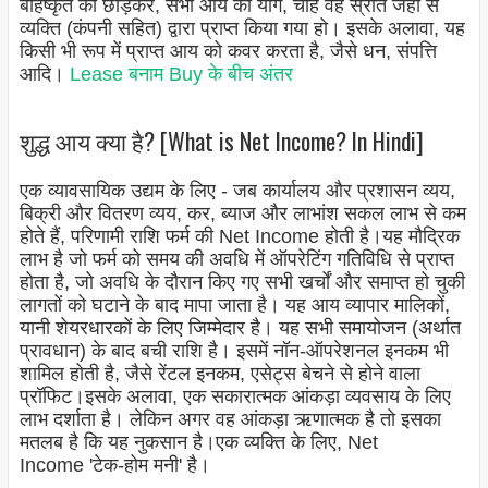
बहिष्कृत को छोड़कर, सभी आय का योग, चाहे वह स्रोत जहां से
व्यक्ति (कंपनी सहित) द्वारा प्राप्त किया गया हो। इसके अलावा, यह
किसी भी रूप में प्राप्त आय को कवर करता है, जैसे धन, संपत्ति
आदि।
Lease बनाम Buy के बीच अंतर
शुद्ध आय क्या है? [What is Net Income? In Hindi]
एक व्यावसायिक उद्यम के लिए - जब कार्यालय और प्रशासन व्यय,
बिक्री और वितरण व्यय, कर, ब्याज और लाभांश सकल लाभ से कम
होते हैं, परिणामी राशि फर्म की Net Income होती है।
यह मौद्रिक
लाभ है जो फर्म को समय की अवधि में ऑपरेटिंग गतिविधि से प्राप्त
होता है, जो अवधि के दौरान किए गए सभी खर्चों और समाप्त हो चुकी
लागतों को घटाने के बाद मापा जाता है। यह आय व्यापार मालिकों,
यानी शेयरधारकों के लिए जिम्मेदार है। यह सभी समायोजन (अर्थात
प्रावधान) के बाद बची राशि है। इसमें नॉन-ऑपरेशनल इनकम भी
शामिल होती है, जैसे रेंटल इनकम, एसेट्स बेचने से होने वाला
प्रॉफिट।
इसके अलावा, एक सकारात्मक आंकड़ा व्यवसाय के लिए
लाभ दर्शाता है। लेकिन अगर वह आंकड़ा ऋणात्मक है तो इसका
मतलब है कि यह नुकसान है।
एक व्यक्ति के लिए, Net
Income 'टेक-होम मनी' है।