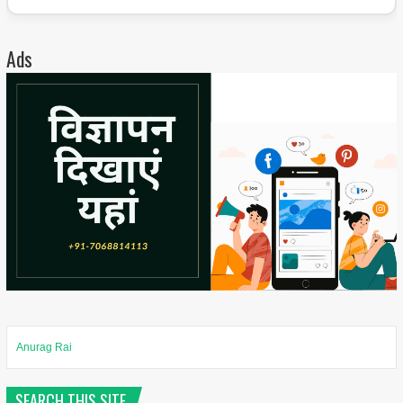
Ads
Anurag Rai
SEARCH THIS SITE