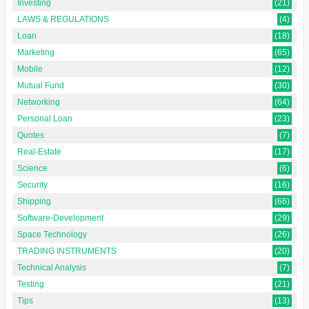
Investing
(21)
LAWS & REGULATIONS
(4)
Loan
(18)
Marketing
(65)
Mobile
(12)
Mutual Fund
(30)
Networking
(64)
Personal Loan
(23)
Quotes
(7)
Real-Estate
(17)
Science
(6)
Security
(16)
Shipping
(66)
Software-Development
(29)
Space Technology
(26)
TRADING INSTRUMENTS
(20)
Technical Analysis
(7)
Testing
(21)
Tips
(13)