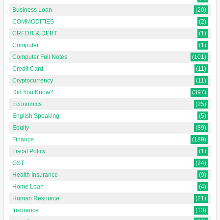
Business Loan
(20)
COMMODITIES
(2)
CREDIT & DEBT
(1)
Computer
(1)
Computer Full Notes
(101)
Credit Card
(11)
Cryptocurrency
(11)
Did You Know?
(397)
Economics
(25)
English Speaking
(5)
Equity
(89)
Finance
(189)
Fiscal Policy
(1)
GST
(24)
Health Insurance
(9)
Home Loan
(4)
Human Resource
(21)
Insurance
(13)