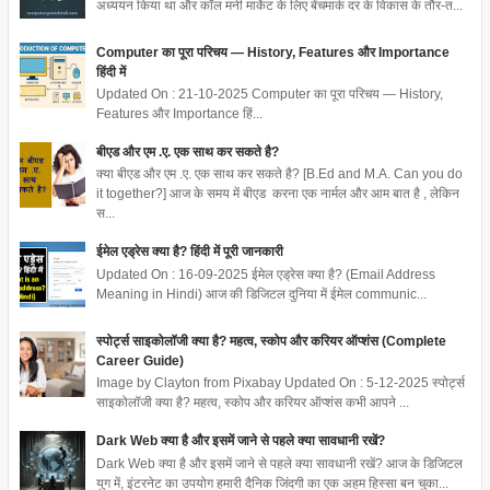
अध्ययन किया था और कॉल मनी मार्केट के लिए बेंचमार्क दर के विकास के तौर-त...
Computer का पूरा परिचय — History, Features और Importance
हिंदी में
Updated On : 21-10-2025 Computer का पूरा परिचय — History,
Features और Importance हिं...
बीएड और एम .ए. एक साथ कर सकते है?
क्या बीएड और एम .ए. एक साथ कर सकते है? [B.Ed and M.A. Can you do
it together?] आज के समय में बीएड करना एक नार्मल और आम बात है , लेकिन
स...
ईमेल एड्रेस क्या है? हिंदी में पूरी जानकारी
Updated On : 16-09-2025 ईमेल एड्रेस क्या है? (Email Address
Meaning in Hindi) आज की डिजिटल दुनिया में ईमेल communic...
स्पोर्ट्स साइकोलॉजी क्या है? महत्व, स्कोप और करियर ऑप्शंस (Complete
Career Guide)
Image by Clayton from Pixabay Updated On : 5-12-2025 स्पोर्ट्स
साइकोलॉजी क्या है? महत्व, स्कोप और करियर ऑप्शंस कभी आपने ...
Dark Web क्या है और इसमें जाने से पहले क्या सावधानी रखें?
Dark Web क्या है और इसमें जाने से पहले क्या सावधानी रखें? आज के डिजिटल
युग में, इंटरनेट का उपयोग हमारी दैनिक जिंदगी का एक अहम हिस्सा बन चुका...