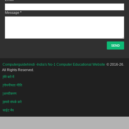
Message
*
Computerguidehindi -India's No-1 Computer Educational Website
© 2016-26.
All Rights Reserved.
|मेरे बारे में
|गोपनीयता नीति
|अस्वीकरण
|हमसे संपर्क करे
साईट मैप