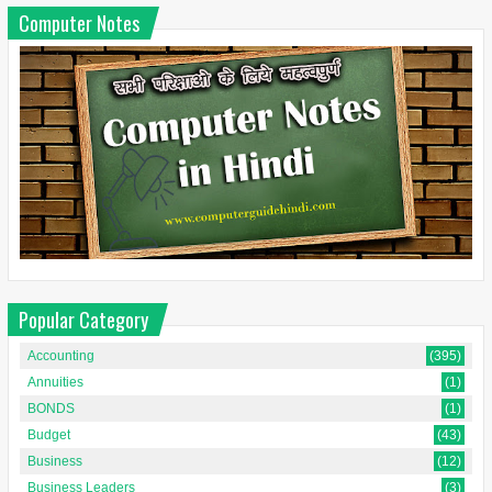
Computer Notes
Popular Category
Accounting
(395)
Annuities
(1)
BONDS
(1)
Budget
(43)
Business
(12)
Business Leaders
(3)