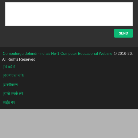
Computerguidehindi -India's No-1 Computer Educational Website
© 2016-26.
All Rights Reserved.
|मेरे बारे में
|गोपनीयता नीति
|अस्वीकरण
|हमसे संपर्क करे
साईट मैप