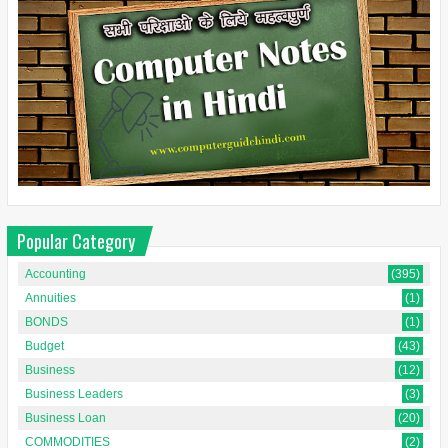
Popular Category
Accounting
(395)
Annuities
(1)
BONDS
(1)
Budget
(43)
Business
(12)
Business Leaders
(3)
Business Loan
(20)
COMMODITIES
(2)