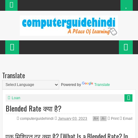
Translate
Powered by
Translate
Loan
Blended Rate क्या है?
computerguidehindi
January 03, 2023
A
+
A
-
Print
Email
एक मिश्रित दर क्या है? [What Is a Blended Rate? In