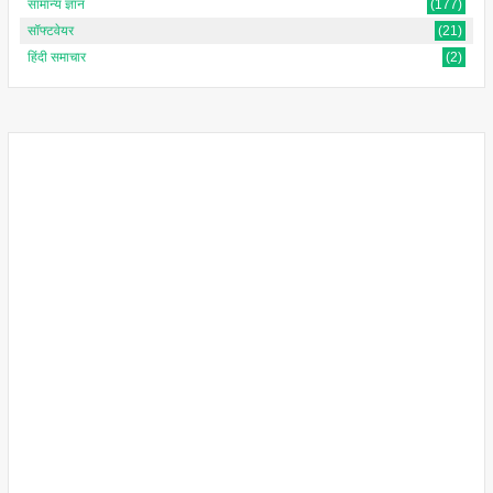
सामान्य ज्ञान
(177)
सॉफ्टवेयर
(21)
हिंदी समाचार
(2)