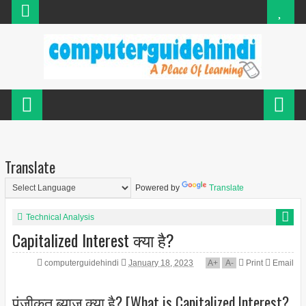
Translate
Powered by
Translate
Technical Analysis
Capitalized Interest क्या है?
computerguidehindi
January 18, 2023
A
+
A
-
Print
Email
पूंजीकृत ब्याज क्या है? [What is Capitalized Interest?