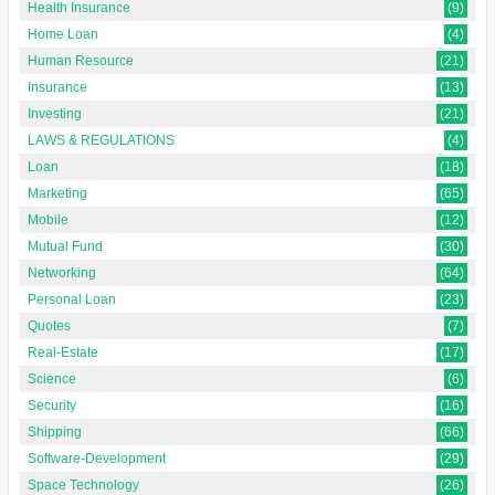
Health Insurance
(9)
Home Loan
(4)
Human Resource
(21)
Insurance
(13)
Investing
(21)
LAWS & REGULATIONS
(4)
Loan
(18)
Marketing
(65)
Mobile
(12)
Mutual Fund
(30)
Networking
(64)
Personal Loan
(23)
Quotes
(7)
Real-Estate
(17)
Science
(6)
Security
(16)
Shipping
(66)
Software-Development
(29)
Space Technology
(26)