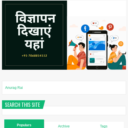
Anurag Rai
SEARCH THIS SITE
Populars
Archive
Tags