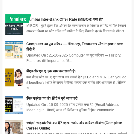
Populars
Mumbai Inter-Bank Offer Rate (MIBOR) क्या है?
MIBOR - मुंबई इंटर-बैंक ऑफर रेट ऋण बाजार के विकास के लिए समिति जिसने
अध्ययन किया था और कॉल मनी मार्केट के लिए बेंचमार्क दर के विकास के तौर-त...
Computer का पूरा परिचय — History, Features और Importance
हिंदी में
Updated On : 21-10-2025 Computer का पूरा परिचय — History,
Features और Importance हिं...
बीएड और एम .ए. एक साथ कर सकते है?
क्या बीएड और एम .ए. एक साथ कर सकते है? [B.Ed and M.A. Can you do
it together?] आज के समय में बीएड करना एक नार्मल और आम बात है , लेकिन
स...
ईमेल एड्रेस क्या है? हिंदी में पूरी जानकारी
Updated On : 16-09-2025 ईमेल एड्रेस क्या है? (Email Address
Meaning in Hindi) आज की डिजिटल दुनिया में ईमेल communic...
स्पोर्ट्स साइकोलॉजी क्या है? महत्व, स्कोप और करियर ऑप्शंस (Complete
Career Guide)