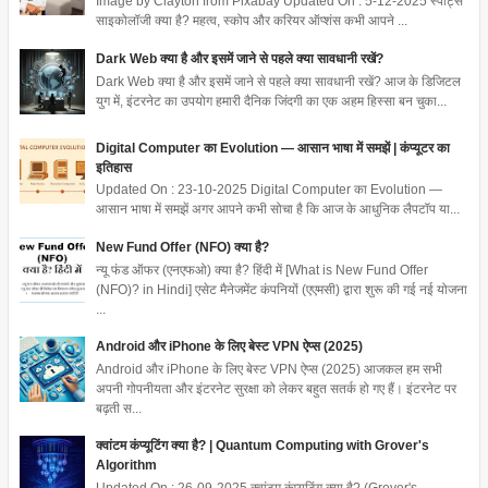
Image by Clayton from Pixabay Updated On : 5-12-2025 स्पोर्ट्स
साइकोलॉजी क्या है? महत्व, स्कोप और करियर ऑप्शंस कभी आपने ...
Dark Web क्या है और इसमें जाने से पहले क्या सावधानी रखें?
Dark Web क्या है और इसमें जाने से पहले क्या सावधानी रखें? आज के डिजिटल
युग में, इंटरनेट का उपयोग हमारी दैनिक जिंदगी का एक अहम हिस्सा बन चुका...
Digital Computer का Evolution — आसान भाषा में समझें | कंप्यूटर का
इतिहास
Updated On : 23-10-2025 Digital Computer का Evolution —
आसान भाषा में समझें अगर आपने कभी सोचा है कि आज के आधुनिक लैपटॉप या...
New Fund Offer (NFO) क्या है?
न्यू फंड ऑफर (एनएफओ) क्या है? हिंदी में [What is New Fund Offer
(NFO)? in Hindi] एसेट मैनेजमेंट कंपनियों (एएमसी) द्वारा शुरू की गई नई योजना
...
Android और iPhone के लिए बेस्ट VPN ऐप्स (2025)
Android और iPhone के लिए बेस्ट VPN ऐप्स (2025) आजकल हम सभी
अपनी गोपनीयता और इंटरनेट सुरक्षा को लेकर बहुत सतर्क हो गए हैं। इंटरनेट पर
बढ़ती स...
क्वांटम कंप्यूटिंग क्या है? | Quantum Computing with Grover's
Algorithm
Updated On : 26-09-2025 क्वांटम कंप्यूटिंग क्या है? (Grover's