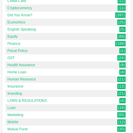
Credit Card
(11)
Cryptocurrency
(11)
Did You Know?
(397)
Economics
(25)
English Speaking
(5)
Equity
(89)
Finance
(189)
Fiscal Policy
(1)
GST
(24)
Health Insurance
(9)
Home Loan
(4)
Human Resource
(21)
Insurance
(13)
Investing
(21)
LAWS & REGULATIONS
(4)
Loan
(18)
Marketing
(65)
Mobile
(12)
Mutual Fund
(30)