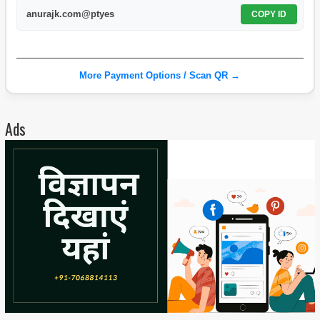
anurajk.com@ptyes
COPY ID
More Payment Options / Scan QR →
Ads