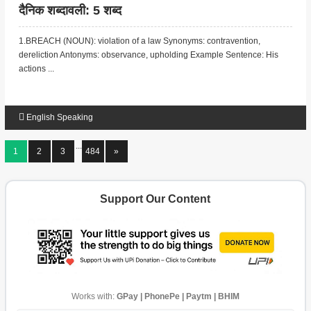
दैनिक शब्दावली: 5 शब्द
1.BREACH (NOUN): violation of a law Synonyms: contravention,
dereliction Antonyms: observance, upholding Example Sentence: His
actions ...
English Speaking
...
1
2
3
484
»
Support Our Content
Works with:
GPay | PhonePe | Paytm | BHIM