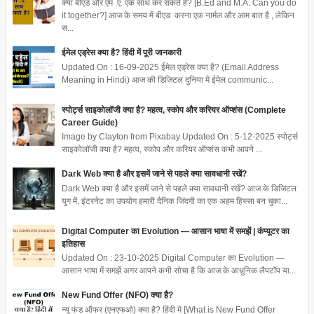
क्या बीएड और एम .ए. एक साथ कर सकते है? [B.Ed and M.A. Can you do
it together?] आज के समय में बीएड करना एक नार्मल और आम बात है , लेकिन
स...
ईमेल एड्रेस क्या है? हिंदी में पूरी जानकारी
Updated On : 16-09-2025 ईमेल एड्रेस क्या है? (Email Address
Meaning in Hindi) आज की डिजिटल दुनिया में ईमेल communic...
स्पोर्ट्स साइकोलॉजी क्या है? महत्व, स्कोप और करियर ऑप्शंस (Complete
Career Guide)
Image by Clayton from Pixabay Updated On : 5-12-2025 स्पोर्ट्स
साइकोलॉजी क्या है? महत्व, स्कोप और करियर ऑप्शंस कभी आपने ...
Dark Web क्या है और इसमें जाने से पहले क्या सावधानी रखें?
Dark Web क्या है और इसमें जाने से पहले क्या सावधानी रखें? आज के डिजिटल
युग में, इंटरनेट का उपयोग हमारी दैनिक जिंदगी का एक अहम हिस्सा बन चुका...
Digital Computer का Evolution — आसान भाषा में समझें | कंप्यूटर का
इतिहास
Updated On : 23-10-2025 Digital Computer का Evolution —
आसान भाषा में समझें अगर आपने कभी सोचा है कि आज के आधुनिक लैपटॉप या...
New Fund Offer (NFO) क्या है?
न्यू फंड ऑफर (एनएफओ) क्या है? हिंदी में [What is New Fund Offer