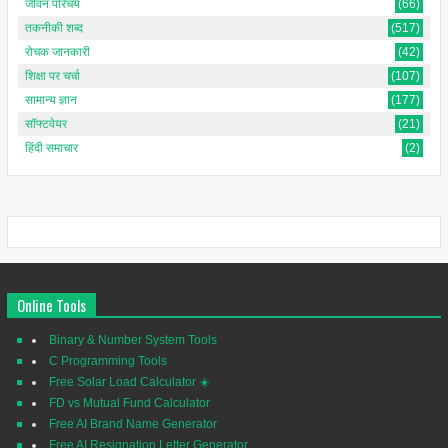
जीवन परिचय
(66)
तकनीकी शब्द
(517)
रोचक जानकारी
(42)
शिक्षा पर चर्चा
(107)
सामान्य ज्ञान
(177)
सॉफ्टवेयर
(21)
हिंदी समाचार
(2)
Online Tools
Binary & Number System Tools
C Programming Tools
Free Solar Load Calculator ☀️
FD vs Mutual Fund Calculator
Free AI Brand Name Generator
Free AI Resignation Letter Generator