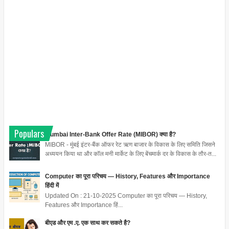
Populars
Mumbai Inter-Bank Offer Rate (MIBOR) क्या है?
MIBOR - मुंबई इंटर-बैंक ऑफर रेट ऋण बाजार के विकास के लिए समिति जिसने
अध्ययन किया था और कॉल मनी मार्केट के लिए बेंचमार्क दर के विकास के तौर-त...
Computer का पूरा परिचय — History, Features और Importance
हिंदी में
Updated On : 21-10-2025 Computer का पूरा परिचय — History,
Features और Importance हिं...
बीएड और एम .ए. एक साथ कर सकते है?