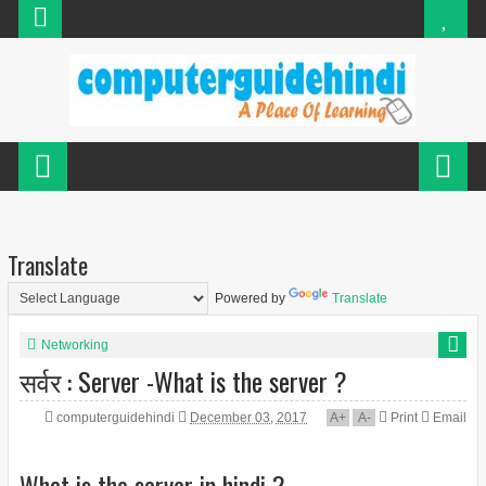
Translate
Powered by
Translate
Networking
सर्वर : Server -What is the server ?
computerguidehindi
December 03, 2017
A
+
A
-
Print
Email
What is the server in hindi ?