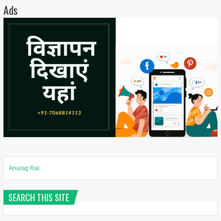
Ads
Anurag Rai
SEARCH THIS SITE