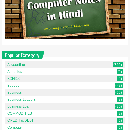
Popular Category
Accounting
(395)
Annuities
(1)
BONDS
(1)
Budget
(43)
Business
(12)
Business Leaders
(3)
Business Loan
(20)
COMMODITIES
(2)
CREDIT & DEBT
(1)
Computer
(1)