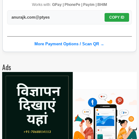
Works with:
GPay | PhonePe | Paytm | BHIM
anurajk.com@ptyes
COPY ID
More Payment Options / Scan QR →
Ads