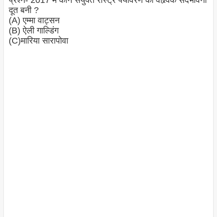
प्रश्न- 2017 में कौन संयुक्त रास्ट्र पर्यावरण की वैश्र्विक सदभावना
दूत बनी ?
(A) एम्मा वाट्सन
(B) ऐली गाल्डिंग
(C)मारिया सारापोवा