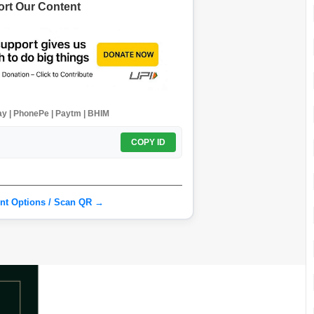
rt Our Content
y | PhonePe | Paytm | BHIM
COPY ID
nt Options / Scan QR →