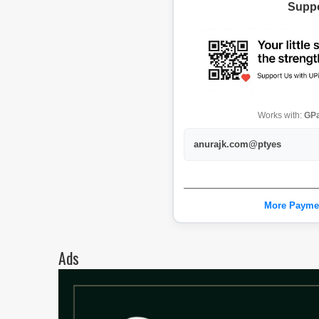
Suppo
Works with:
GPa
anurajk.com@ptyes
More Payme
Ads