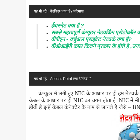
यह भी पढ़े :
बैंडविड्थ क्या है? परिभाषा
ईथरनेट
क्या
है
?
सबसे
महत्वपूर्ण
कंप्यूटर
नेटवर्किंग
प्रोटोकॉल
क
वीपीएन
-
वर्चुअल
प्राइवेट
नेटवर्क
क्या
है
?
वीओआईपी
काल
कितने
प्रकार
के
होते
है
,
उनक
यह भी पढ़े :
Access Point क्या है?हिंदी में
कंप्यूटर में लगी हुए NIC के आधार पर ही हम नेटवर्क 
केबल के आधार पर ही NIC का चयन होता है NIC में भी के
होती है इन्हें केबल कंनेक्टेर के नाम से जानते हे जैसे 