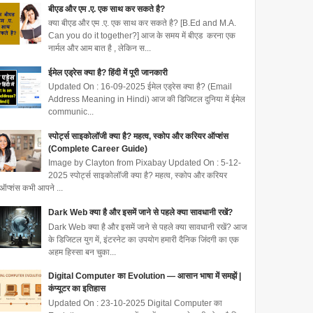
बीएड और एम .ए. एक साथ कर सकते है?
क्या बीएड और एम .ए. एक साथ कर सकते है? [B.Ed and M.A.
Can you do it together?] आज के समय में बीएड करना एक
नार्मल और आम बात है , लेकिन स...
ईमेल एड्रेस क्या है? हिंदी में पूरी जानकारी
Updated On : 16-09-2025 ईमेल एड्रेस क्या है? (Email
Address Meaning in Hindi) आज की डिजिटल दुनिया में ईमेल
communic...
स्पोर्ट्स साइकोलॉजी क्या है? महत्व, स्कोप और करियर ऑप्शंस
(Complete Career Guide)
Image by Clayton from Pixabay Updated On : 5-12-
2025 स्पोर्ट्स साइकोलॉजी क्या है? महत्व, स्कोप और करियर
ऑप्शंस कभी आपने ...
Dark Web क्या है और इसमें जाने से पहले क्या सावधानी रखें?
Dark Web क्या है और इसमें जाने से पहले क्या सावधानी रखें? आज
के डिजिटल युग में, इंटरनेट का उपयोग हमारी दैनिक जिंदगी का एक
अहम हिस्सा बन चुका...
Digital Computer का Evolution — आसान भाषा में समझें |
कंप्यूटर का इतिहास
Updated On : 23-10-2025 Digital Computer का