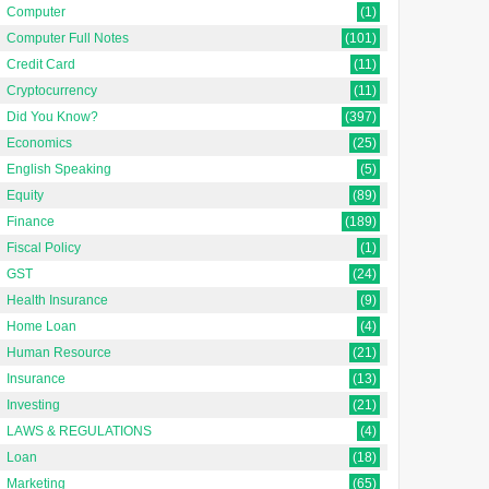
Computer
(1)
Computer Full Notes
(101)
Credit Card
(11)
Cryptocurrency
(11)
Did You Know?
(397)
Economics
(25)
English Speaking
(5)
Equity
(89)
Finance
(189)
Fiscal Policy
(1)
GST
(24)
Health Insurance
(9)
Home Loan
(4)
Human Resource
(21)
Insurance
(13)
Investing
(21)
LAWS & REGULATIONS
(4)
Loan
(18)
Marketing
(65)