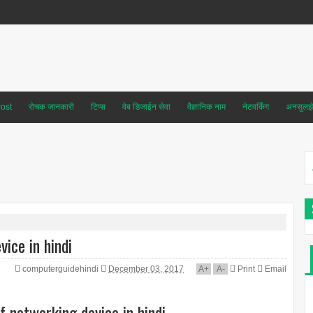
ost
रोचक जानकारी
टिप्स
वेब डिजाईन सेवा
वैज्ञानिक नाम
नेटवर्किंग
अनसुलझे 
ice in hindi
computerguidehindi
December 03, 2017
A
+
A
-
Print
Email
of networking device in hindi