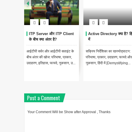
्या है? हिंदी
Resource Sharing : रिसोर्स
Technical Documentat
शेयरिंग
क्या है?
हस्योद्घाटन:
कंप्यूटर नेटवर्क में संसाधन साझाकरण का
तकनीकी दस्तावेज क्या है? [What
रण, फायदे और
परिचय [Introduction to Resource
Technical Documentation?] 
ystifying...
Sharing in Computer Networks
Hindi]सॉफ्टवेयर उद्योग में
...
Technical...
Post a Comment
Your Comment Will be Show after Approval , Thanks