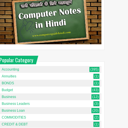
Popular Category
Accounting
(395)
Annuities
(1)
BONDS
(1)
Budget
(43)
Business
(12)
Business Leaders
(3)
Business Loan
(20)
COMMODITIES
(2)
CREDIT & DEBT
(1)