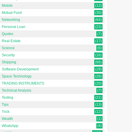
Mobile
(12)
Mutual Fund
(30)
Networking
(64)
Personal Loan
(23)
Quotes
(7)
Real-Estate
(17)
Science
(6)
Security
(16)
Shipping
(66)
Software-Development
(29)
Space Technology
(26)
TRADING INSTRUMENTS
(20)
Technical Analysis
(7)
Testing
(21)
Tips
(13)
Trick
(12)
Wealth
(1)
WhatsApp
(4)