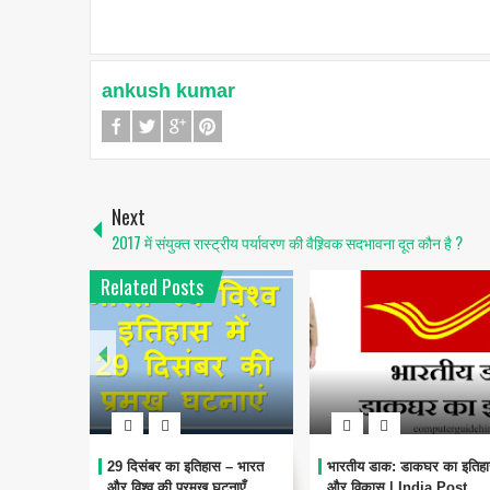
ankush kumar
Next
2017 में संयुक्त रास्ट्रीय पर्यावरण की वैश्र्विक सदभावना दूत कौन है ?
Related Posts
ा इतिहास – भारत
भारतीय डाक: डाकघर का इतिहास
प्रजामण्डल आन्दोलन: 
प्रमुख घटनाएँ
और विकास | India Post
स्वतंत्रता संग्राम की महत