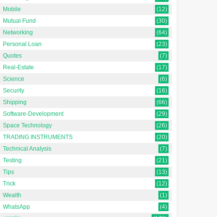
Mobile
(12)
Mutual Fund
(30)
Networking
(64)
Personal Loan
(23)
Quotes
(7)
Real-Estate
(17)
Science
(6)
Security
(16)
Shipping
(66)
Software-Development
(29)
Space Technology
(26)
TRADING INSTRUMENTS
(20)
Technical Analysis
(7)
Testing
(21)
Tips
(13)
Trick
(12)
Wealth
(1)
WhatsApp
(4)