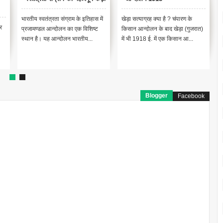
 इतिहास में
खेड़ा सत्याग्रह क्या है ? चंपारण के
होमरूल लीग की गठन कहा किया गया थ
विशिष्ट
किसान आन्दोलन के बाद खेड़ा (गुजरात)
? तिलक ने अप्रैल 1916 में बम्बई के
ीय...
में भी 1918 ई. में एक किसान आ...
बेलगांव में अपने होमरूल ...
Blogger
Facebook