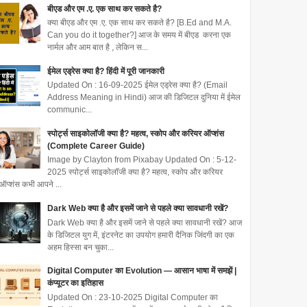
बीएड और एम .ए. एक साथ कर सकते है?
क्या बीएड और एम .ए. एक साथ कर सकते है? [B.Ed and M.A.
Can you do it together?] आज के समय में बीएड करना एक
नार्मल और आम बात है , लेकिन स...
ईमेल एड्रेस क्या है? हिंदी में पूरी जानकारी
Updated On : 16-09-2025 ईमेल एड्रेस क्या है? (Email
Address Meaning in Hindi) आज की डिजिटल दुनिया में ईमेल
communic...
स्पोर्ट्स साइकोलॉजी क्या है? महत्व, स्कोप और करियर ऑप्शंस
(Complete Career Guide)
Image by Clayton from Pixabay Updated On : 5-12-
2025 स्पोर्ट्स साइकोलॉजी क्या है? महत्व, स्कोप और करियर
ऑप्शंस कभी आपने ...
Dark Web क्या है और इसमें जाने से पहले क्या सावधानी रखें?
Dark Web क्या है और इसमें जाने से पहले क्या सावधानी रखें? आज
के डिजिटल युग में, इंटरनेट का उपयोग हमारी दैनिक जिंदगी का एक
अहम हिस्सा बन चुका...
Digital Computer का Evolution — आसान भाषा में समझें |
कंप्यूटर का इतिहास
Updated On : 23-10-2025 Digital Computer का