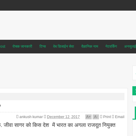
ost
रोचक जानकारी
टिप्स
वेब डिजाईन सेवा
वैज्ञानिक नाम
नेटवर्किंग
अनसुलझे 
?
ankush kumar
December 12, 2017
A
+
A
-
Print
Email
 के. जीवा सागर को किस देश में भारत का अगला राजदूत नियुक्त