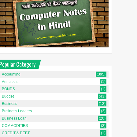
Popular Category
Accounting
(395)
Annuities
(1)
BONDS
(1)
Budget
(43)
Business
(12)
Business Leaders
(3)
Business Loan
(20)
COMMODITIES
(2)
द्वैध प्रशासनिक प्रणाली क्या है ?-
CREDIT & DEBT
(1)
नियम