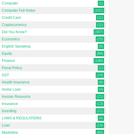
Computer
(1)
Computer Full Notes
(101)
ा
द्वैध प्रशासनिक प्रणाली क्या है ? द्वैध
प्रशासनिक प्रणाली के अन्तर्गत प्रांतीय
Credit Card
(11)
विषयों को दो भा...
Cryptocurrency
(11)
Did You Know?
(397)
Economics
(25)
English Speaking
(5)
Equity
(89)
Finance
(189)
Fiscal Policy
(1)
GST
(24)
Health Insurance
(9)
Home Loan
(4)
Human Resource
(21)
Insurance
(13)
Investing
(21)
LAWS & REGULATIONS
(4)
Loan
(18)
Marketing
(65)