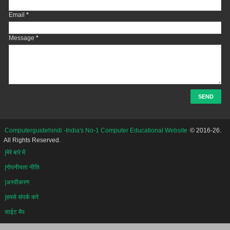
Email
*
Message
*
Computerguidehindi -India's No-1 Computer Educational Website
© 2016-26.
All Rights Reserved.
|मेरे बारे में
|गोपनीयता नीति
|अस्वीकरण
|हमसे संपर्क करे
साईट मैप