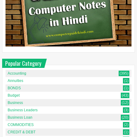
Popular Category
Accounting
(395)
Annuities
(1)
BONDS
(1)
Budget
(43)
Business
(12)
Business Leaders
(3)
Business Loan
(20)
COMMODITIES
(2)
CREDIT & DEBT
(1)