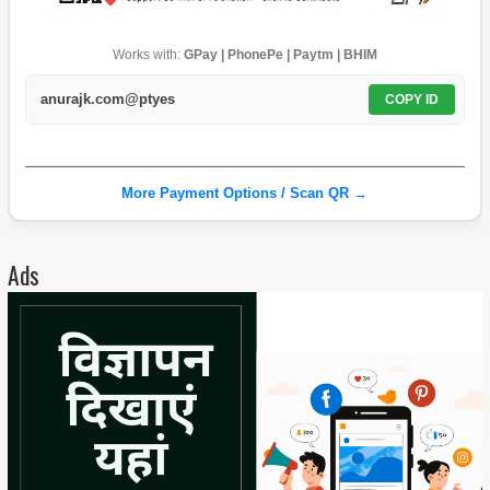
Works with:
GPay | PhonePe | Paytm | BHIM
anurajk.com@ptyes
COPY ID
More Payment Options / Scan QR →
Ads