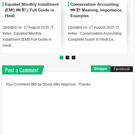
Capital Budgeting क्या है?
Economy क्या है? | अर्थव्यवस्था की
Methods, Case Studies और
सम्पूर्ण जानकारी हिंदी में
FAQs
Updated on: 16 August 2025 📑
📑 Index - Capital Budgeting
Index - Economy Complete Guide
Complete Guide In Hindi Lesson
In Hindi Lesson 1: Economy...
1: Capital Budgeting का परि...
Post a Comment
Blogger
Facebook
Your Comment Will be Show after Approval , Thanks