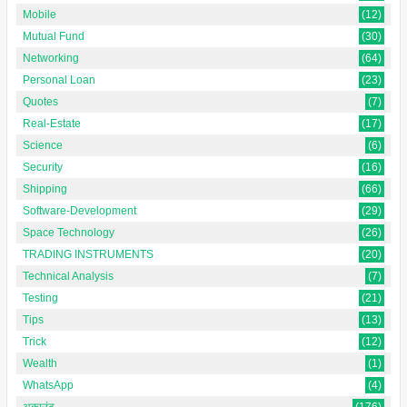
Mobile
(12)
Mutual Fund
(30)
Networking
(64)
Personal Loan
(23)
Quotes
(7)
Real-Estate
(17)
Science
(6)
Security
(16)
Shipping
(66)
Software-Development
(29)
Space Technology
(26)
TRADING INSTRUMENTS
(20)
Technical Analysis
(7)
Testing
(21)
Tips
(13)
Trick
(12)
Wealth
(1)
WhatsApp
(4)
अकाउंट
(176)