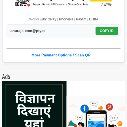
Works with:
GPay | PhonePe | Paytm | BHIM
anurajk.com@ptyes
COPY ID
More Payment Options / Scan QR →
Ads