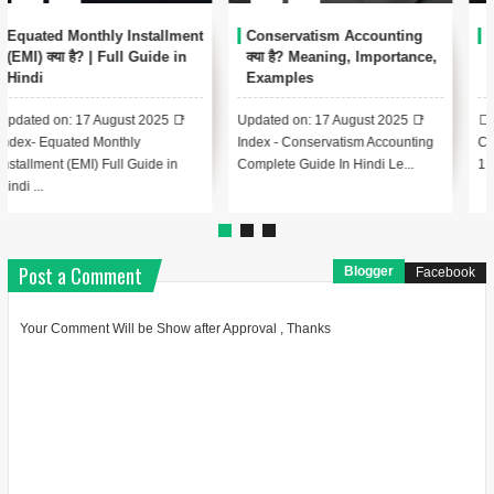
Capital Budgeting क्या है?
Economy क्या है? | अर्थव्यवस्था की
Methods, Case Studies और
सम्पूर्ण जानकारी हिंदी में
FAQs
Updated on: 16 August 2025 📑
📑 Index - Capital Budgeting
Index - Economy Complete Guide
Complete Guide In Hindi Lesson
In Hindi Lesson 1: Economy...
1: Capital Budgeting का परि...
Post a Comment
Blogger
Facebook
Your Comment Will be Show after Approval , Thanks