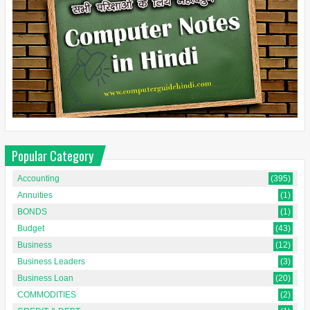
Popular Category
Accounting
(395)
Annuities
(1)
BONDS
(1)
Budget
(43)
Business
(12)
Business Leaders
(3)
Business Loan
(20)
COMMODITIES
(2)