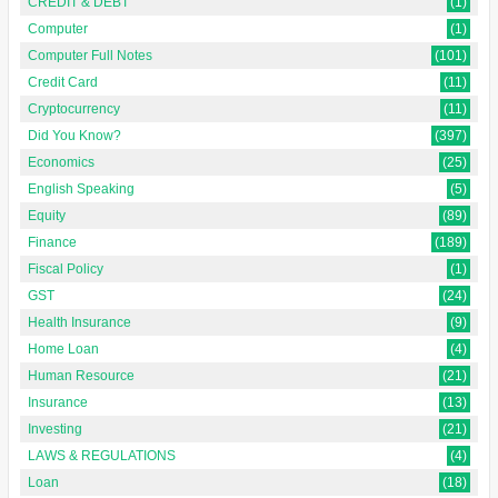
CREDIT & DEBT
(1)
Computer
(1)
Computer Full Notes
(101)
Credit Card
(11)
Cryptocurrency
(11)
Did You Know?
(397)
Economics
(25)
English Speaking
(5)
Equity
(89)
Finance
(189)
Fiscal Policy
(1)
GST
(24)
Health Insurance
(9)
Home Loan
(4)
Human Resource
(21)
Insurance
(13)
Investing
(21)
LAWS & REGULATIONS
(4)
Loan
(18)