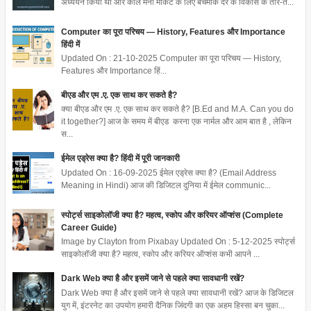
अध्ययन किया था और कॉल मनी मार्केट के लिए बेंचमार्क दर के विकास के तौर-त...
Computer का पूरा परिचय — History, Features और Importance
हिंदी में
Updated On : 21-10-2025 Computer का पूरा परिचय — History,
Features और Importance हिं...
बीएड और एम .ए. एक साथ कर सकते है?
क्या बीएड और एम .ए. एक साथ कर सकते है? [B.Ed and M.A. Can you do
it together?] आज के समय में बीएड करना एक नार्मल और आम बात है , लेकिन
स...
ईमेल एड्रेस क्या है? हिंदी में पूरी जानकारी
Updated On : 16-09-2025 ईमेल एड्रेस क्या है? (Email Address
Meaning in Hindi) आज की डिजिटल दुनिया में ईमेल communic...
स्पोर्ट्स साइकोलॉजी क्या है? महत्व, स्कोप और करियर ऑप्शंस (Complete
Career Guide)
Image by Clayton from Pixabay Updated On : 5-12-2025 स्पोर्ट्स
साइकोलॉजी क्या है? महत्व, स्कोप और करियर ऑप्शंस कभी आपने ...
Dark Web क्या है और इसमें जाने से पहले क्या सावधानी रखें?
Dark Web क्या है और इसमें जाने से पहले क्या सावधानी रखें? आज के डिजिटल
युग में, इंटरनेट का उपयोग हमारी दैनिक जिंदगी का एक अहम हिस्सा बन चुका...