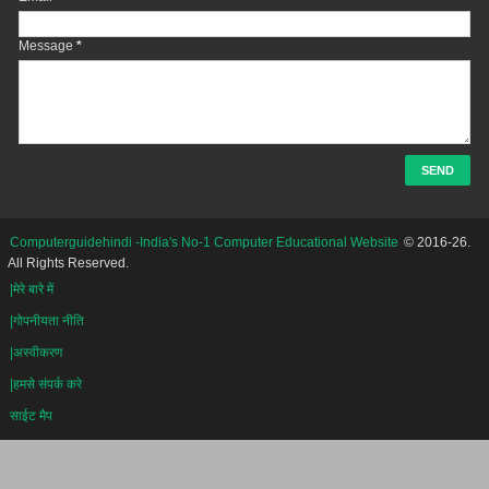
Message
*
Computerguidehindi -India's No-1 Computer Educational Website
© 2016-26.
All Rights Reserved.
|मेरे बारे में
|गोपनीयता नीति
|अस्वीकरण
|हमसे संपर्क करे
साईट मैप