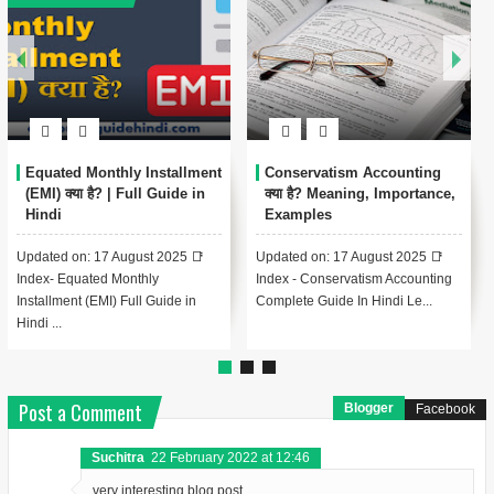
Capital Budgeting क्या है?
Economy क्या है? | अर्थव्यवस्था की
Methods, Case Studies और
सम्पूर्ण जानकारी हिंदी में
FAQs
Updated on: 16 August 2025 📑
📑 Index - Capital Budgeting
Index - Economy Complete Guide
Complete Guide In Hindi Lesson
In Hindi Lesson 1: Economy...
1: Capital Budgeting का परि...
Post a Comment
Blogger
Facebook
Suchitra
22 February 2022 at 12:46
very interesting blog post.