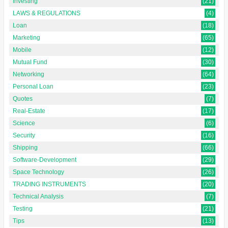
Investing
(21)
LAWS & REGULATIONS
(4)
Loan
(18)
Marketing
(65)
Mobile
(12)
Mutual Fund
(30)
Networking
(64)
Personal Loan
(23)
Quotes
(7)
Real-Estate
(17)
Science
(6)
Security
(16)
Shipping
(66)
Software-Development
(29)
Space Technology
(26)
TRADING INSTRUMENTS
(20)
Technical Analysis
(7)
Testing
(21)
Tips
(13)