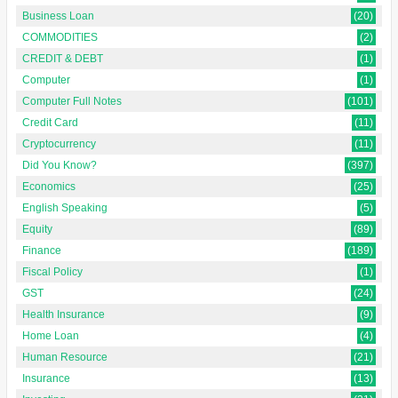
Business Loan
(20)
COMMODITIES
(2)
CREDIT & DEBT
(1)
Computer
(1)
Computer Full Notes
(101)
Credit Card
(11)
Cryptocurrency
(11)
Did You Know?
(397)
Economics
(25)
English Speaking
(5)
Equity
(89)
Finance
(189)
Fiscal Policy
(1)
GST
(24)
Health Insurance
(9)
Home Loan
(4)
Human Resource
(21)
Insurance
(13)