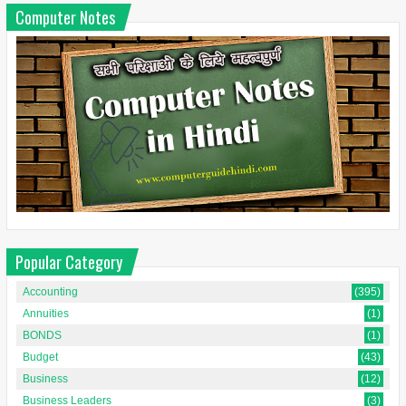
Computer Notes
Popular Category
Accounting
(395)
Annuities
(1)
BONDS
(1)
Budget
(43)
Business
(12)
Business Leaders
(3)