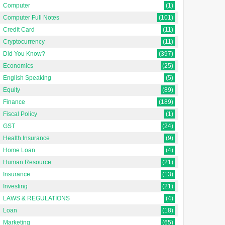
Manual और Computerized
Producer Surplus in
Computer
(1)
Accounting के बीच अंतर क्या है? 🔍
Economics In Hindi]अर्थशा...
Computer Full Notes
(101)
परिचय: बदलते समय में अकाउंटिंग कैसे
Credit Card
(11)
बद...
Cryptocurrency
(11)
Did You Know?
(397)
Economics
(25)
English Speaking
(5)
Equity
(89)
Finance
(189)
Fiscal Policy
(1)
GST
(24)
Health Insurance
(9)
Home Loan
(4)
Human Resource
(21)
Insurance
(13)
Investing
(21)
LAWS & REGULATIONS
(4)
Loan
(18)
Marketing
(65)