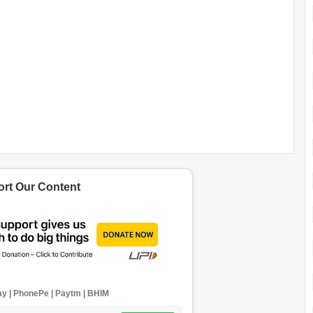
rt Our Content
y | PhonePe | Paytm | BHIM