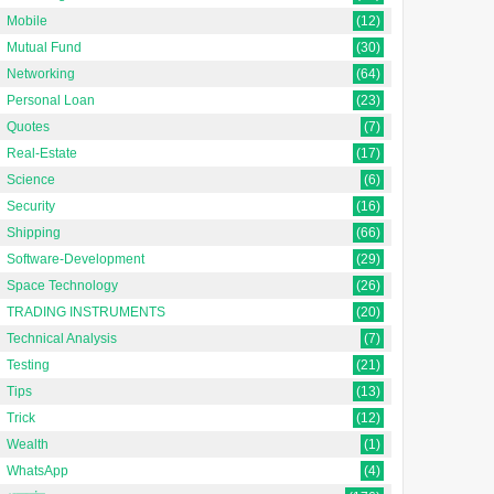
Mobile
(12)
Mutual Fund
(30)
Networking
(64)
Personal Loan
(23)
Quotes
(7)
Real-Estate
(17)
Science
(6)
Security
(16)
Shipping
(66)
Software-Development
(29)
Space Technology
(26)
TRADING INSTRUMENTS
(20)
Technical Analysis
(7)
Testing
(21)
Tips
(13)
Trick
(12)
Wealth
(1)
WhatsApp
(4)