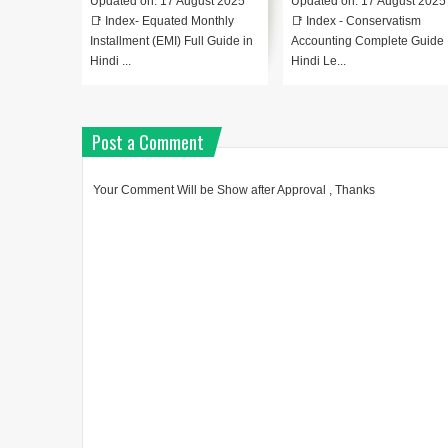
Updated on: 17 August 2025
Updated on: 17 August 2025
📑 Index- Equated Monthly
📑 Index - Conservatism
Installment (EMI) Full Guide in
Accounting Complete Guide 
Hindi ...
Hindi Le...
Post a Comment
Your Comment Will be Show after Approval , Thanks