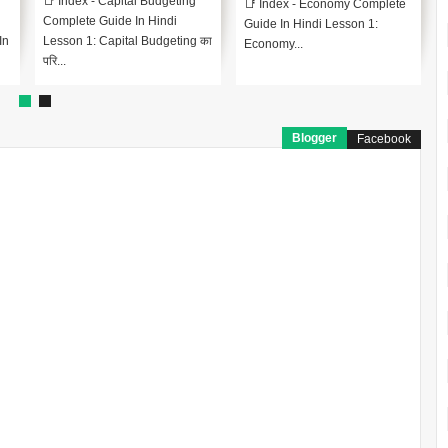
📑 Index - Capital Budgeting
📑 Index - Economy Complete
Complete Guide In Hindi
Guide In Hindi Lesson 1:
In
Lesson 1: Capital Budgeting का
Economy...
परि...
Blogger
Facebook