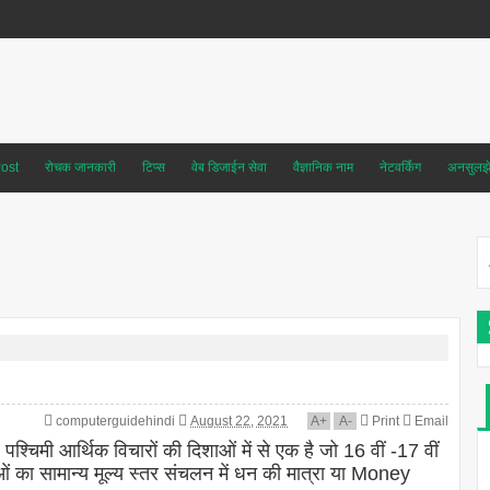
ost
रोचक जानकारी
टिप्स
वेब डिजाईन सेवा
वैज्ञानिक नाम
नेटवर्किंग
अनसुलझे 
computerguidehindi
August 22, 2021
A
+
A
-
Print
Email
चिमी आर्थिक विचारों की दिशाओं में से एक है जो 16 वीं -17 वीं
ाओं का सामान्य मूल्य स्तर संचलन में धन की मात्रा या Money