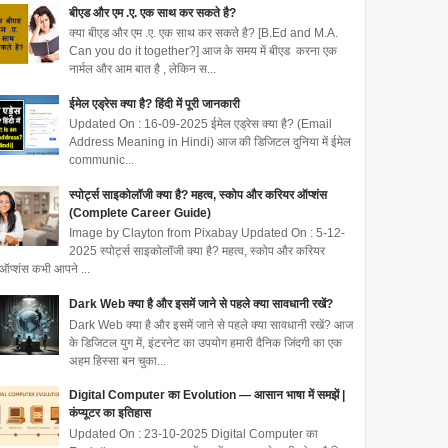
बीएड और एम .ए. एक साथ कर सकते है?
क्या बीएड और एम .ए. एक साथ कर सकते है? [B.Ed and M.A.
Can you do it together?] आज के समय में बीएड करना एक
नार्मल और आम बात है , लेकिन स...
ईमेल एड्रेस क्या है? हिंदी में पूरी जानकारी
Updated On : 16-09-2025 ईमेल एड्रेस क्या है? (Email
Address Meaning in Hindi) आज की डिजिटल दुनिया में ईमेल
communic...
स्पोर्ट्स साइकोलॉजी क्या है? महत्व, स्कोप और करियर ऑप्शंस
(Complete Career Guide)
Image by Clayton from Pixabay Updated On : 5-12-
2025 स्पोर्ट्स साइकोलॉजी क्या है? महत्व, स्कोप और करियर
ऑप्शंस कभी आपने ...
Dark Web क्या है और इसमें जाने से पहले क्या सावधानी रखें?
Dark Web क्या है और इसमें जाने से पहले क्या सावधानी रखें? आज
के डिजिटल युग में, इंटरनेट का उपयोग हमारी दैनिक जिंदगी का एक
अहम हिस्सा बन चुका...
Digital Computer का Evolution — आसान भाषा में समझें |
कंप्यूटर का इतिहास
Updated On : 23-10-2025 Digital Computer का