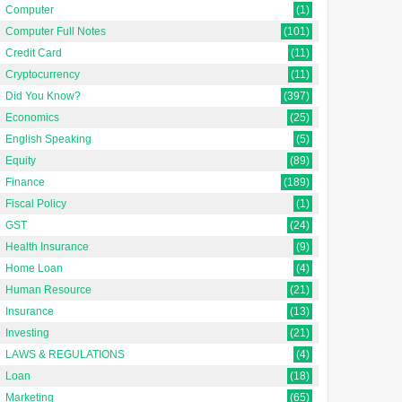
Computer
(1)
Computer Full Notes
(101)
Credit Card
(11)
Cryptocurrency
(11)
Did You Know?
(397)
Economics
(25)
English Speaking
(5)
Equity
(89)
Finance
(189)
Fiscal Policy
(1)
GST
(24)
Health Insurance
(9)
Home Loan
(4)
Human Resource
(21)
Insurance
(13)
Investing
(21)
LAWS & REGULATIONS
(4)
Loan
(18)
Marketing
(65)