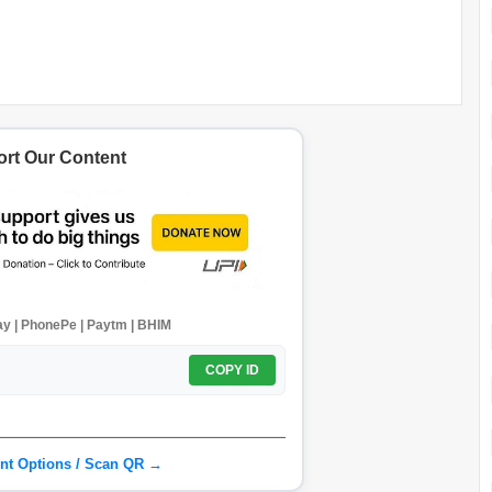
rt Our Content
y | PhonePe | Paytm | BHIM
COPY ID
nt Options / Scan QR →