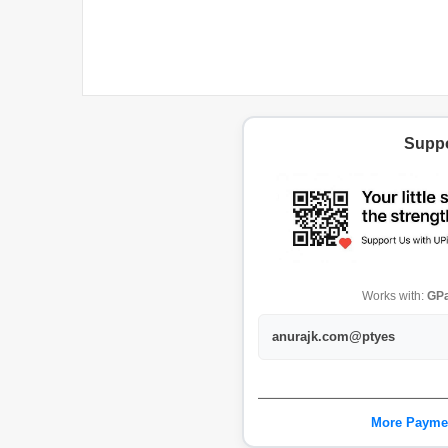
Suppo
Works with:
GPa
anurajk.com@ptyes
More Payme