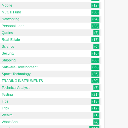
Mobile
(12)
Mutual Fund
(30)
Networking
(64)
Personal Loan
(23)
Quotes
(7)
Real-Estate
(17)
Science
(6)
Security
(16)
Shipping
(66)
Software-Development
(29)
Space Technology
(26)
TRADING INSTRUMENTS
(20)
Technical Analysis
(7)
Testing
(21)
Tips
(13)
Trick
(12)
Wealth
(1)
WhatsApp
(4)