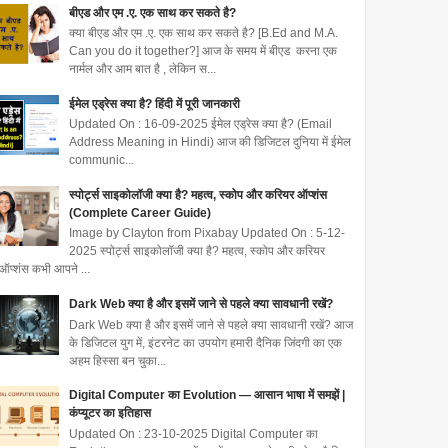
बीएड और एम .ए. एक साथ कर सकते है?
क्या बीएड और एम .ए. एक साथ कर सकते है? [B.Ed and M.A.
Can you do it together?] आज के समय में बीएड करना एक
नार्मल और आम बात है , लेकिन स...
ईमेल एड्रेस क्या है? हिंदी में पूरी जानकारी
Updated On : 16-09-2025 ईमेल एड्रेस क्या है? (Email
Address Meaning in Hindi) आज की डिजिटल दुनिया में ईमेल
communic...
स्पोर्ट्स साइकोलॉजी क्या है? महत्व, स्कोप और करियर ऑप्शंस
(Complete Career Guide)
Image by Clayton from Pixabay Updated On : 5-12-
2025 स्पोर्ट्स साइकोलॉजी क्या है? महत्व, स्कोप और करियर
ऑप्शंस कभी आपने ...
Dark Web क्या है और इसमें जाने से पहले क्या सावधानी रखें?
Dark Web क्या है और इसमें जाने से पहले क्या सावधानी रखें? आज
के डिजिटल युग में, इंटरनेट का उपयोग हमारी दैनिक जिंदगी का एक
अहम हिस्सा बन चुका...
Digital Computer का Evolution — आसान भाषा में समझें |
कंप्यूटर का इतिहास
Updated On : 23-10-2025 Digital Computer का