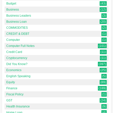
Budget
(43)
Business
(12)
Business Leaders
(3)
Business Loan
(20)
COMMODITIES
(2)
CREDIT & DEBT
(1)
Computer
(1)
Computer Full Notes
(101)
Credit Card
(11)
Cryptocurrency
(11)
Did You Know?
(397)
Economics
(25)
English Speaking
(5)
Equity
(89)
Finance
(189)
Fiscal Policy
(1)
GST
(24)
Health Insurance
(9)
Home Loan
(4)