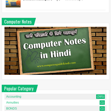
Computer Notes
Popular Category
Accounting
(395)
Annuities
(1)
BONDS
(1)