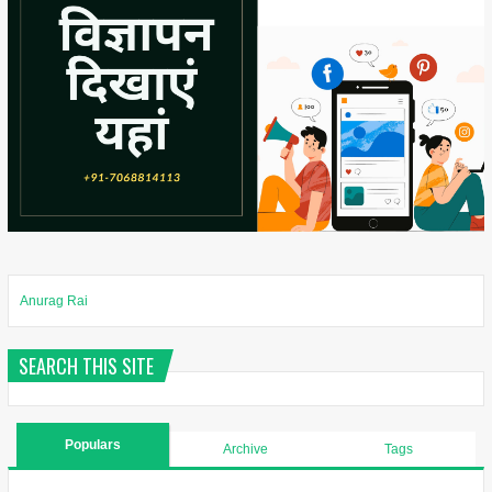
Anurag Rai
SEARCH THIS SITE
Populars
Archive
Tags