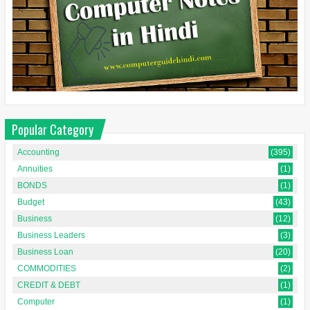
Popular Category
Accounting
(395)
Annuities
(1)
BONDS
(1)
Budget
(43)
Business
(12)
Business Leaders
(3)
Business Loan
(20)
COMMODITIES
(2)
CREDIT & DEBT
(1)
Computer
(1)