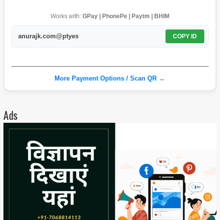
Works with:
GPay | PhonePe | Paytm | BHIM
anurajk.com@ptyes
COPY ID
More Payment Options / Scan QR →
Ads