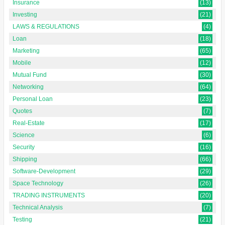
Insurance
(13)
Investing
(21)
LAWS & REGULATIONS
(4)
Loan
(18)
Marketing
(65)
Mobile
(12)
Mutual Fund
(30)
Networking
(64)
Personal Loan
(23)
Quotes
(7)
Real-Estate
(17)
Science
(6)
Security
(16)
Shipping
(66)
Software-Development
(29)
Space Technology
(26)
TRADING INSTRUMENTS
(20)
Technical Analysis
(7)
Testing
(21)