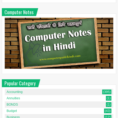
Computer Notes
Popular Category
Accounting
(395)
Annuities
(1)
BONDS
(1)
Budget
(43)
Business
(12)