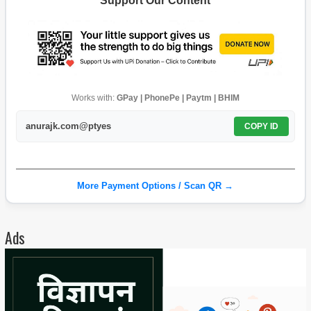
Support Our Content
Works with:
GPay | PhonePe | Paytm | BHIM
anurajk.com@ptyes
COPY ID
More Payment Options / Scan QR →
Ads