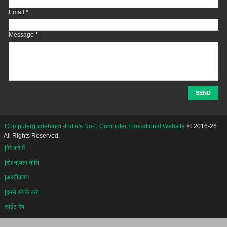
Email
*
Message
*
Computerguidehindi -India's No-1 Computer Educational Website
© 2016-26.
All Rights Reserved.
|मेरे बारे में
|गोपनीयता नीति
|अस्वीकरण
|हमसे संपर्क करे
साईट मैप