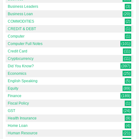
Business Leaders
(3)
Business Loan
(20)
COMMODITIES
(2)
CREDIT & DEBT
(1)
Computer
(1)
Computer Full Notes
(101)
Credit Card
(11)
Cryptocurrency
(11)
Did You Know?
(397)
Economics
(25)
English Speaking
(5)
Equity
(89)
Finance
(189)
Fiscal Policy
(1)
GST
(24)
Health Insurance
(9)
Home Loan
(4)
Human Resource
(21)