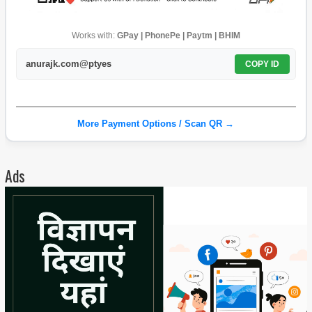
Works with:
GPay | PhonePe | Paytm | BHIM
anurajk.com@ptyes
COPY ID
More Payment Options / Scan QR →
Ads