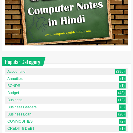
Popular Category
Accounting
(395)
Annuities
(1)
BONDS
(1)
Budget
(43)
Business
(12)
Business Leaders
(3)
Business Loan
(20)
COMMODITIES
(2)
CREDIT & DEBT
(1)