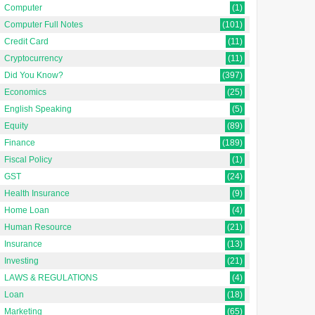
Computer
(1)
Computer Full Notes
(101)
Credit Card
(11)
Cryptocurrency
(11)
Did You Know?
(397)
Economics
(25)
English Speaking
(5)
Equity
(89)
Finance
(189)
Fiscal Policy
(1)
GST
(24)
Health Insurance
(9)
Home Loan
(4)
Human Resource
(21)
Insurance
(13)
Investing
(21)
LAWS & REGULATIONS
(4)
Loan
(18)
Marketing
(65)