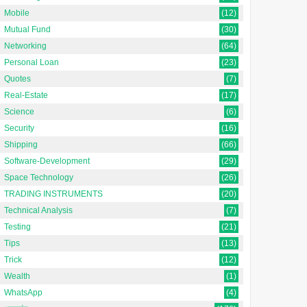
Mobile
(12)
Mutual Fund
(30)
Networking
(64)
Personal Loan
(23)
Quotes
(7)
Real-Estate
(17)
Science
(6)
Security
(16)
Shipping
(66)
Software-Development
(29)
Space Technology
(26)
TRADING INSTRUMENTS
(20)
Technical Analysis
(7)
Testing
(21)
Tips
(13)
Trick
(12)
Wealth
(1)
WhatsApp
(4)