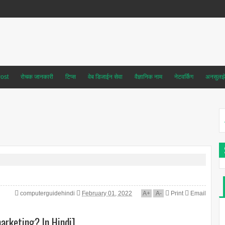
ost
रोचक जानकारी
टिप्स
वेब डिजाईन सेवा
वैज्ञानिक नाम
नेटवर्किंग
अनसुलझे 
computerguidehindi
February 01, 2022
A
+
A
-
Print
Email
 marketing? In Hindi]