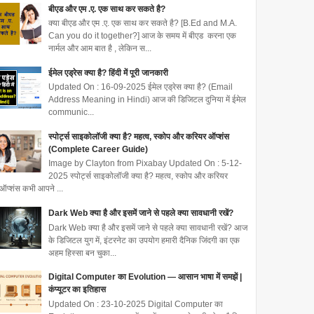
बीएड और एम .ए. एक साथ कर सकते है?
क्या बीएड और एम .ए. एक साथ कर सकते है? [B.Ed and M.A.
Can you do it together?] आज के समय में बीएड करना एक
नार्मल और आम बात है , लेकिन स...
ईमेल एड्रेस क्या है? हिंदी में पूरी जानकारी
Updated On : 16-09-2025 ईमेल एड्रेस क्या है? (Email
Address Meaning in Hindi) आज की डिजिटल दुनिया में ईमेल
communic...
स्पोर्ट्स साइकोलॉजी क्या है? महत्व, स्कोप और करियर ऑप्शंस
(Complete Career Guide)
Image by Clayton from Pixabay Updated On : 5-12-
2025 स्पोर्ट्स साइकोलॉजी क्या है? महत्व, स्कोप और करियर
ऑप्शंस कभी आपने ...
Dark Web क्या है और इसमें जाने से पहले क्या सावधानी रखें?
Dark Web क्या है और इसमें जाने से पहले क्या सावधानी रखें? आज
के डिजिटल युग में, इंटरनेट का उपयोग हमारी दैनिक जिंदगी का एक
अहम हिस्सा बन चुका...
Digital Computer का Evolution — आसान भाषा में समझें |
कंप्यूटर का इतिहास
Updated On : 23-10-2025 Digital Computer का