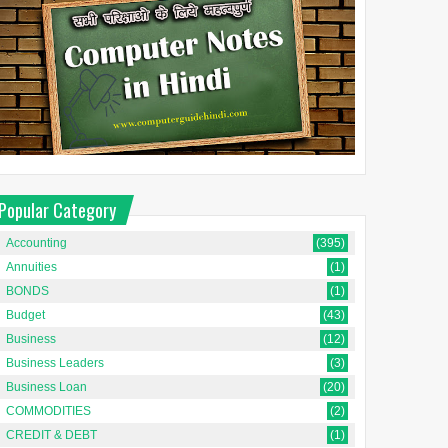
Popular Category
Accounting
(395)
Annuities
(1)
BONDS
(1)
Budget
(43)
Business
(12)
Business Leaders
(3)
Business Loan
(20)
COMMODITIES
(2)
CREDIT & DEBT
(1)