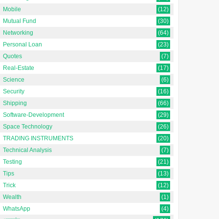
Mobile
(12)
Mutual Fund
(30)
Networking
(64)
Personal Loan
(23)
Quotes
(7)
Real-Estate
(17)
Science
(6)
Security
(16)
Shipping
(66)
Software-Development
(29)
Space Technology
(26)
TRADING INSTRUMENTS
(20)
Technical Analysis
(7)
Testing
(21)
Tips
(13)
Trick
(12)
Wealth
(1)
WhatsApp
(4)