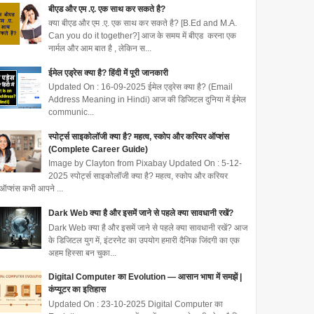
बीएड और एम .ए. एक साथ कर सकते है?
क्या बीएड और एम .ए. एक साथ कर सकते है? [B.Ed and M.A.
Can you do it together?] आज के समय में बीएड करना एक
नार्मल और आम बात है , लेकिन स...
ईमेल एड्रेस क्या है? हिंदी में पूरी जानकारी
Updated On : 16-09-2025 ईमेल एड्रेस क्या है? (Email
Address Meaning in Hindi) आज की डिजिटल दुनिया में ईमेल
communic...
स्पोर्ट्स साइकोलॉजी क्या है? महत्व, स्कोप और करियर ऑप्शंस
(Complete Career Guide)
Image by Clayton from Pixabay Updated On : 5-12-
2025 स्पोर्ट्स साइकोलॉजी क्या है? महत्व, स्कोप और करियर
ऑप्शंस कभी आपने ...
Dark Web क्या है और इसमें जाने से पहले क्या सावधानी रखें?
Dark Web क्या है और इसमें जाने से पहले क्या सावधानी रखें? आज
के डिजिटल युग में, इंटरनेट का उपयोग हमारी दैनिक जिंदगी का एक
अहम हिस्सा बन चुका...
Digital Computer का Evolution — आसान भाषा में समझें |
कंप्यूटर का इतिहास
Updated On : 23-10-2025 Digital Computer का