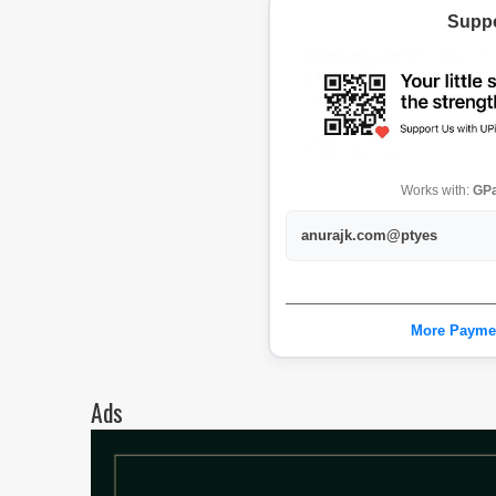
Suppo
Works with:
GPa
anurajk.com@ptyes
More Payme
Ads