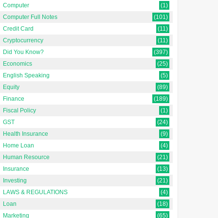
Computer
(1)
Computer Full Notes
(101)
Credit Card
(11)
Cryptocurrency
(11)
Did You Know?
(397)
Economics
(25)
English Speaking
(5)
Equity
(89)
Finance
(189)
Fiscal Policy
(1)
GST
(24)
Health Insurance
(9)
Home Loan
(4)
Human Resource
(21)
Insurance
(13)
Investing
(21)
LAWS & REGULATIONS
(4)
Loan
(18)
Marketing
(65)