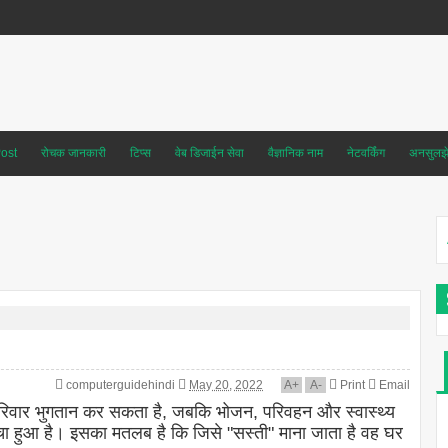
ost
रोचक जानकारी
टिप्स
वेब डिजाईन सेवा
वैज्ञानिक नाम
नेटवर्किंग
अनसुलझे 
computerguidehindi
May 20, 2022
A
+
A
-
Print
Email
वार भुगतान कर सकता है, जबकि भोजन, परिवहन और स्वास्थ्य
ा हुआ है। इसका मतलब है कि जिसे "सस्ती" माना जाता है वह घर