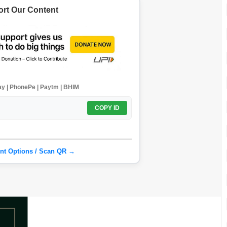
rt Our Content
y | PhonePe | Paytm | BHIM
COPY ID
nt Options / Scan QR →