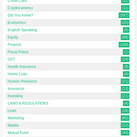
Credit Card
(11)
Cryptocurrency
(11)
Did You Know?
(397)
Economics
(25)
English Speaking
(5)
Equity
(89)
Finance
(189)
Fiscal Policy
(1)
GST
(24)
Health Insurance
(9)
Home Loan
(4)
Human Resource
(21)
Insurance
(13)
Investing
(21)
LAWS & REGULATIONS
(4)
Loan
(18)
Marketing
(65)
Mobile
(12)
Mutual Fund
(30)