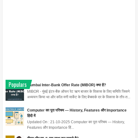
Populars
Mumbai Inter-Bank Offer Rate (MIBOR) क्या है?
MIBOR - मुंबई इंटर-बैंक ऑफर रेट ऋण बाजार के विकास के लिए समिति जिसने
अध्ययन किया था और कॉल मनी मार्केट के लिए बेंचमार्क दर के विकास के तौर-त...
Computer का पूरा परिचय — History, Features और Importance
हिंदी में
Updated On : 21-10-2025 Computer का पूरा परिचय — History,
Features और Importance हिं...