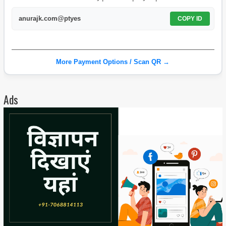
anurajk.com@ptyes
COPY ID
More Payment Options / Scan QR →
Ads