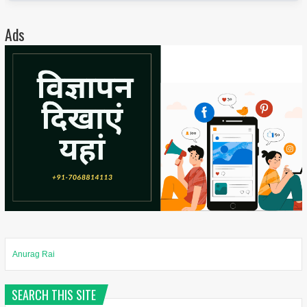
Ads
Anurag Rai
SEARCH THIS SITE