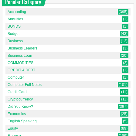
Popular Category
Accounting
(395)
Annuities
(1)
BONDS
(1)
Budget
(43)
Business
(12)
Business Leaders
(3)
Business Loan
(20)
COMMODITIES
(2)
CREDIT & DEBT
(1)
Computer
(1)
Computer Full Notes
(101)
Credit Card
(11)
Cryptocurrency
(11)
Did You Know?
(397)
Economics
(25)
English Speaking
(5)
Equity
(89)
Finance
(189)