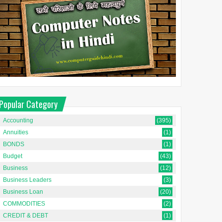
Popular Category
Accounting
(395)
Annuities
(1)
BONDS
(1)
Budget
(43)
Business
(12)
Business Leaders
(3)
Business Loan
(20)
COMMODITIES
(2)
CREDIT & DEBT
(1)