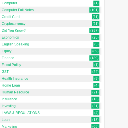
Computer
(1)
Computer Full Notes
(101)
Credit Card
(11)
Cryptocurrency
(11)
Did You Know?
(397)
Economics
(25)
English Speaking
(5)
Equity
(89)
Finance
(189)
Fiscal Policy
(1)
GST
(24)
Health Insurance
(9)
Home Loan
(4)
Human Resource
(21)
Insurance
(13)
Investing
(21)
LAWS & REGULATIONS
(4)
Loan
(18)
Marketing
(65)