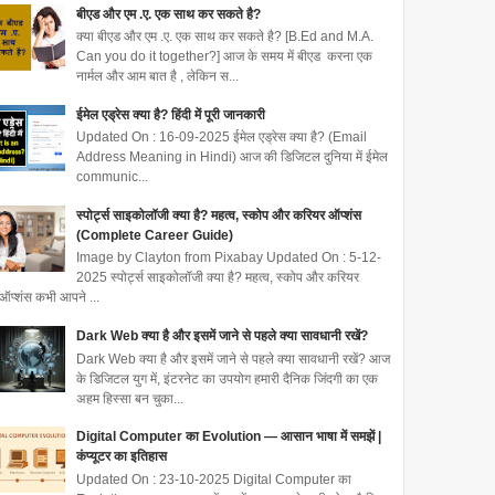
बीएड और एम .ए. एक साथ कर सकते है?
क्या बीएड और एम .ए. एक साथ कर सकते है? [B.Ed and M.A.
Can you do it together?] आज के समय में बीएड करना एक
नार्मल और आम बात है , लेकिन स...
ईमेल एड्रेस क्या है? हिंदी में पूरी जानकारी
Updated On : 16-09-2025 ईमेल एड्रेस क्या है? (Email
Address Meaning in Hindi) आज की डिजिटल दुनिया में ईमेल
communic...
स्पोर्ट्स साइकोलॉजी क्या है? महत्व, स्कोप और करियर ऑप्शंस
(Complete Career Guide)
Image by Clayton from Pixabay Updated On : 5-12-
2025 स्पोर्ट्स साइकोलॉजी क्या है? महत्व, स्कोप और करियर
ऑप्शंस कभी आपने ...
Dark Web क्या है और इसमें जाने से पहले क्या सावधानी रखें?
Dark Web क्या है और इसमें जाने से पहले क्या सावधानी रखें? आज
के डिजिटल युग में, इंटरनेट का उपयोग हमारी दैनिक जिंदगी का एक
अहम हिस्सा बन चुका...
Digital Computer का Evolution — आसान भाषा में समझें |
कंप्यूटर का इतिहास
Updated On : 23-10-2025 Digital Computer का