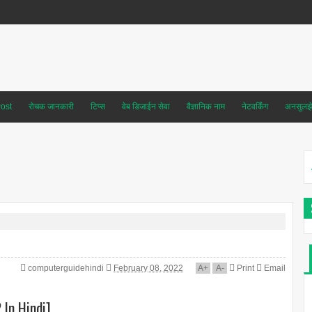
ost
रोचक जानकारी
टिप्स
वेब डिजाईन सेवा
वैज्ञानिक नाम
नेटवर्किंग
अनसुलझे 
computerguidehindi
February 08, 2022
A
+
A
-
Print
Email
? In Hindi]