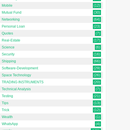
Mobile
(12)
Mutual Fund
(30)
Networking
(64)
Personal Loan
(23)
Quotes
(7)
Real-Estate
(17)
Science
(6)
Security
(16)
Shipping
(66)
Software-Development
(29)
Space Technology
(26)
TRADING INSTRUMENTS
(20)
Technical Analysis
(7)
Testing
(21)
Tips
(13)
Trick
(12)
Wealth
(1)
WhatsApp
(4)