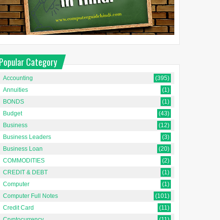
Popular Category
Accounting
(395)
Annuities
(1)
BONDS
(1)
Budget
(43)
Business
(12)
Business Leaders
(3)
Business Loan
(20)
COMMODITIES
(2)
CREDIT & DEBT
(1)
Computer
(1)
Computer Full Notes
(101)
Credit Card
(11)
Cryptocurrency
(11)