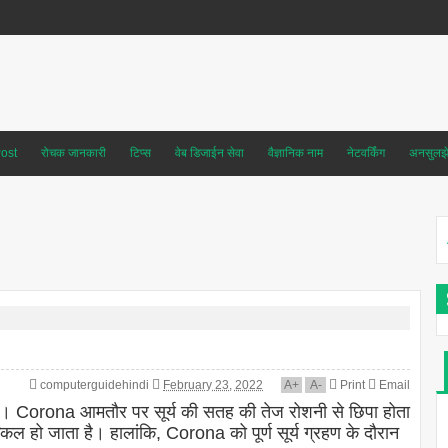
ost
रोचक जानकारी
टिप्स
वेब डिजाईन सेवा
वैज्ञानिक नाम
नेटवर्किंग
अनसुलझे 
computerguidehindi
February 23, 2022
A
+
A
-
Print
Email
है। Corona आमतौर पर सूर्य की सतह की तेज रोशनी से छिपा होता
िल हो जाता है। हालांकि, Corona को पूर्ण सूर्य ग्रहण के दौरान