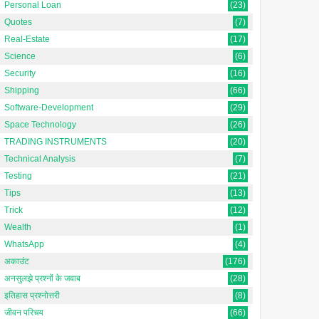
Personal Loan
(23)
Quotes
(7)
Real-Estate
(17)
Science
(6)
Security
(16)
Shipping
(66)
Software-Development
(29)
Space Technology
(26)
TRADING INSTRUMENTS
(20)
Technical Analysis
(7)
Testing
(21)
Tips
(13)
Trick
(12)
Wealth
(1)
WhatsApp
(4)
Mars Orbiter Mission
Lagrangian Point क्या है?
अकाउंट
(176)
(MOM) क्या है?
अनसुलझे प्रश्नों के जवाब
(28)
Lagrange point space में एक ऐसा
इतिहास प्रश्नोत्तरी
(8)
मार्स ऑर्बिटर मिशन (MOM), जिसे
स्थान है जहां दो बड़े पिंडों, जैसे पृथ्वी और
जीवन परिचय
(66)
आमतौर पर मंगलयान -1 के रूप में जाना
सूर्य या पृथ्वी और...