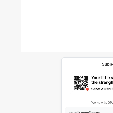
Suppo
Works with:
GPa
anurajk.com@ptyes