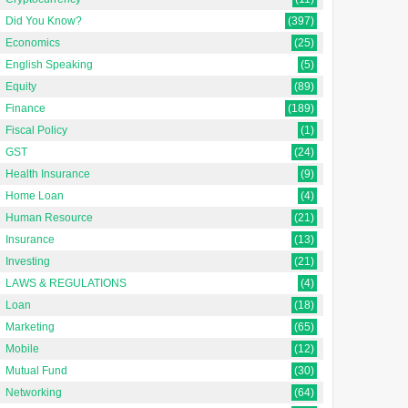
Did You Know?
(397)
Economics
(25)
English Speaking
(5)
Equity
(89)
Finance
(189)
Fiscal Policy
(1)
GST
(24)
Health Insurance
(9)
Home Loan
(4)
Human Resource
(21)
Insurance
(13)
Investing
(21)
LAWS & REGULATIONS
(4)
Loan
(18)
Marketing
(65)
Mobile
(12)
Mutual Fund
(30)
Networking
(64)