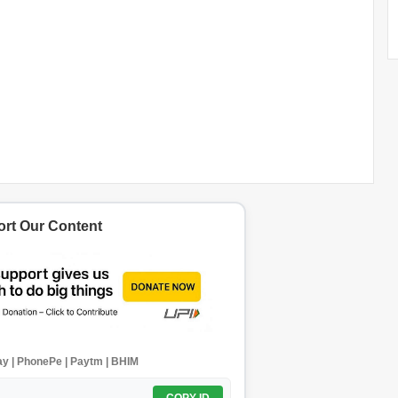
rt Our Content
y | PhonePe | Paytm | BHIM
COPY ID